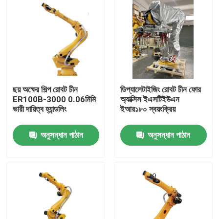
ছয় অক্ষের শিল্প রোবট চীন
ডিপ্যালেটাইজিং রোবট চীন ফোর
ER100B-3000 0.06মিমি
অ্যাক্সিস ইএসটিইউএন
ভারী দায়িত্ব হ্যান্ডলিং
ইআর১৮০ স্বয়ংক্রিয়
অনুসন্ধান পাঠান
অনুসন্ধান পাঠান
বাড়ি
পণ্য
ভিডিও