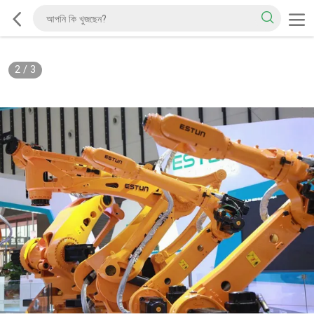
2
/
3