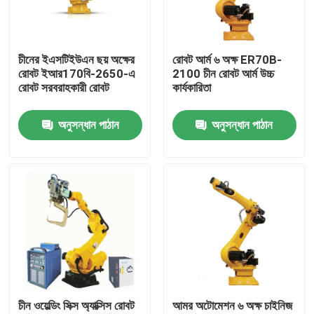
ভিআর শো
চীনের ইএসটিইউএন ছয় অক্ষের
রোবট আর্ম ৬ অক্ষ ER70B-
রোবট ইআর170বি-2650-এ
2100 চীন রোবট আর্ম উচ্চ
আমাদের সম্পর্কে
রোবট সরবরাহকারী রোবট
কার্যকারিতা
অনুসন্ধান পাঠান
অনুসন্ধান পাঠান
কারখানা পরিদর্শন
গুণমান নিয়ন্ত্রণ
আমাদের সাথে যোগাযোগ
খবর
চীন ওয়েল্ডিং সিক্স অ্যাক্সিস রোবট
আমর অটোমেশন ৬ অক্ষ চাইনিজ
মামলা