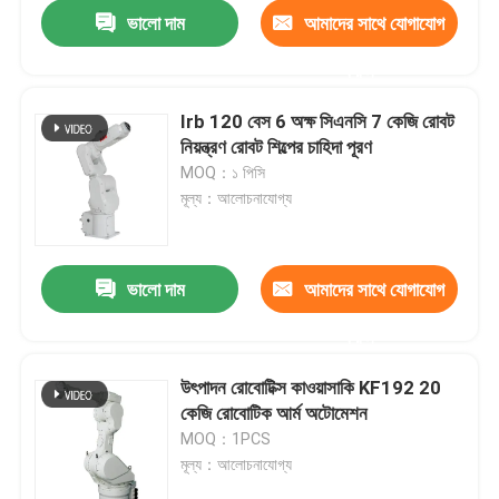
ভালো দাম
আমাদের সাথে যোগাযোগ
করুন
Irb 120 বেস 6 অক্ষ সিএনসি 7 কেজি রোবট
নিয়ন্ত্রণ রোবট শিল্পের চাহিদা পূরণ
MOQ：১ পিসি
মূল্য：আলোচনাযোগ্য
ভালো দাম
আমাদের সাথে যোগাযোগ
করুন
বাড়ি
উৎপাদন রোবোটিক্স কাওয়াসাকি KF192 20
কেজি রোবোটিক আর্ম অটোমেশন
পণ্য
MOQ：1PCS
মূল্য：আলোচনাযোগ্য
ভিডিও