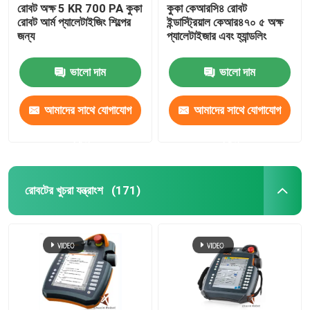
রোবট অক্ষ 5 KR 700 PA কুকা
কুকা কেআরসি৪ রোবট
রোবট আর্ম প্যালেটাইজিং শিল্পের
ইন্ডাস্ট্রিয়াল কেআর৪৭০ ৫ অক্ষ
জন্য
প্যালেটাইজার এবং হ্যান্ডলিং
ভালো দাম
ভালো দাম
আমাদের সাথে যোগাযোগ
আমাদের সাথে যোগাযোগ
করুন
করুন
রোবটের খুচরা যন্ত্রাংশ
(171)