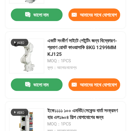
ভালো দাম
আমাদের সাথে যোগাযোগ
ভিআর শো
করুন
আমাদের সম্পর্কে
একটি সংকীর্ণ সাইটে পেইন্টিং জন্য বিস্ফোরণ-
প্রমাণ রোবট কাওয়াসাকি 8KG 1299MM
কারখানা পরিদর্শন
KJ125
MOQ：1PCS
মূল্য：আলোচনাযোগ্য
গুণমান নিয়ন্ত্রণ
ভালো দাম
আমাদের সাথে যোগাযোগ
আমাদের সাথে যোগাযোগ
করুন
খবর
ইকে১১১১ ১০০ এমবিট/সেকেন্ড বার্তা সংক্রমণ
হার এল১৯০৪ শিল্প যোগাযোগের জন্য
MOQ：1PCS
মামলা
মূল্য：আলোচনাযোগ্য