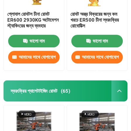
গ্লোবাল রোবটস চীনা রোবট
রোবট অস্ত্র বিক্রয়ের জন্য কম
ER600 2930KG অটোমেশন
খরচে ER500 চীনা স্বয়ংক্রিয়
স্ট্যাকিংয়ের জন্য ব্যবহার
রোবোটিক্স
ভালো দাম
ভালো দাম
আমাদের সাথে যোগাযোগ
আমাদের সাথে যোগাযোগ
করুন
করুন
স্বয়ংক্রিয় প্যালেটাইজিং রোবট
(65)