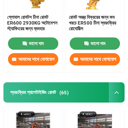
গ্লোবাল রোবটস চীনা রোবট
রোবট অস্ত্র বিক্রয়ের জন্য কম
ER600 2930KG অটোমেশন
খরচে ER500 চীনা স্বয়ংক্রিয়
স্ট্যাকিংয়ের জন্য ব্যবহার
রোবোটিক্স
ভালো দাম
ভালো দাম
আমাদের সাথে যোগাযোগ
আমাদের সাথে যোগাযোগ
করুন
করুন
স্বয়ংক্রিয় প্যালেটাইজিং রোবট
(65)