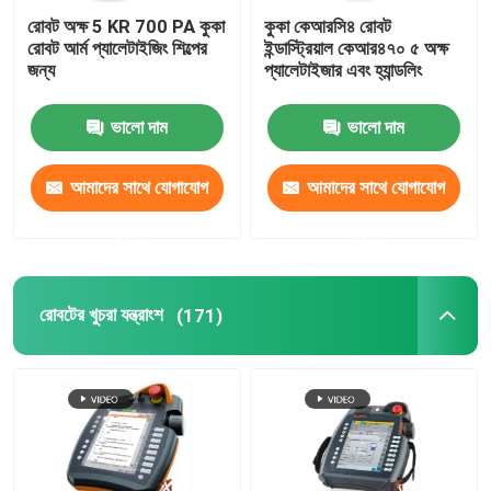
রোবট অক্ষ 5 KR 700 PA কুকা
কুকা কেআরসি৪ রোবট
রোবট আর্ম প্যালেটাইজিং শিল্পের
ইন্ডাস্ট্রিয়াল কেআর৪৭০ ৫ অক্ষ
জন্য
প্যালেটাইজার এবং হ্যান্ডলিং
ভালো দাম
ভালো দাম
আমাদের সাথে যোগাযোগ
আমাদের সাথে যোগাযোগ
করুন
করুন
রোবটের খুচরা যন্ত্রাংশ
(171)