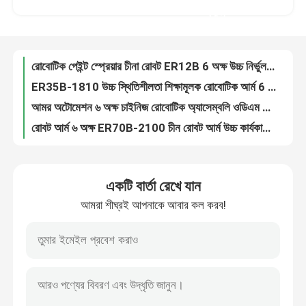
ER35B-1810 উচ্চ স্থিতিশীলতা শিক্ষামূলক রোবোটিক আর্ম 6 অক্ষ শিল্প রোবট আর্ম
করুন
আমর অটোমেশন ৬ অক্ষ চাইনিজ রোবোটিক অ্যাসেম্বলি ওডিএম আর্ম ER50B
ভিআর শো
রোবট আর্ম ৬ অক্ষ ER70B-2100 চীন রোবট আর্ম উচ্চ কার্যকারিতা
ছয় অক্ষের শিল্প রোবট চীন ER100B-3000 0.06মিমি ভারী দায়িত্ব হ্যান্ডলিং
আমাদের সম্পর্কে
সমাবেশ লাইন রোবট আর্ম OEM চীনা ER130B সঙ্গে 1120KG উচ্চ নির্ভুলতা
1150KG ER160B-3200 কারিগরি বিবরণী অটোমোবাইল উত্পাদন প্রয়োগ
কারখানা পরিদর্শন
রোবট ওয়েল্ডিং ৬-অক্ষ রোবট রোবট শিল্প ER170B-2650 চাইনিজ রোবট বাহু
লজিস্টিক শিল্প চীনা রোবট আর্ম ER220-3100 IP54 সুরক্ষা রেটিং
গুণমান নিয়ন্ত্রণ
ER270-2700 রিমোট কন্ট্রোল রোবট আর্ম গ্রাহক পণ্য জন্য কাস্টম
একটি বার্তা রেখে যান
6 অক্ষ চীনা রোবট আর্ম ER350-3300 বিরোধী হস্তক্ষেপ ক্ষুদ্র শিল্প রোবট আর্ম
আমরা শীঘ্রই আপনাকে আবার কল করব!
গ্লোবাল রোবটস চীনা রোবট ER600 2930KG অটোমেশন স্ট্যাকিংয়ের জন্য ব্যবহার
আমাদের সাথে যোগাযোগ
কুকা ইউবোট জয়েন্ট লিমিটস KR120 শিল্প রোবট শ্রম খরচ কমাতে
কুকা রোবট সফটওয়্যার FORTEC KR 510 ছয় অক্ষের ওয়েল্ড রোবট প্রোগ্রামিং
খবর
কেআর 1000 টাইটান কুকা টেক গ্লাস কাস্টিং বিল্ডিংয়ের জন্য বাণিজ্যিক রোবোটিক আর্ম
ESTUN রোবট আর্ম ER500-2800 হ্যান্ডলিং, স্ট্যাকিং, ফিডিং এবং ব্লাঙ্কিংয়ের জন্য ব্যবহার
মামলা