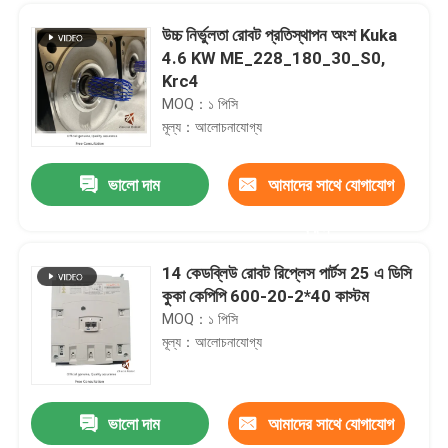
উচ্চ নির্ভুলতা রোবট প্রতিস্থাপন অংশ Kuka
4.6 KW ME_228_180_30_S0,
Krc4
MOQ：১ পিসি
মূল্য：আলোচনাযোগ্য
ভালো দাম
আমাদের সাথে যোগাযোগ
করুন
14 কেডব্লিউ রোবট রিপ্লেস পার্টস 25 এ ডিসি
কুকা কেপিপি 600-20-2*40 কাস্টম
বাড়ি
MOQ：১ পিসি
মূল্য：আলোচনাযোগ্য
পণ্য
ভালো দাম
আমাদের সাথে যোগাযোগ
রোবোটিক পেইন্ট স্প্রেয়ার চীনা রোবট ER12B 6 অক্ষ উচ্চ নির্ভুলতা কাজ
ভিডিও