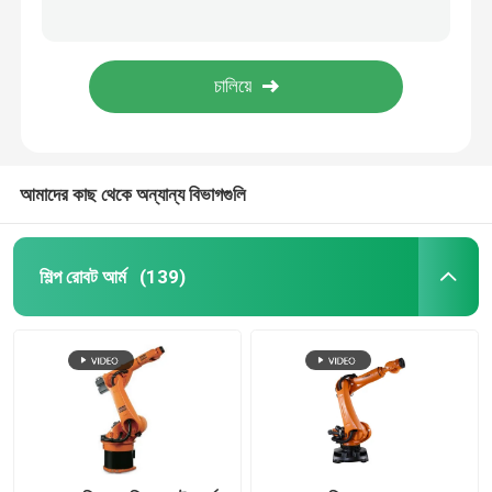
ER350-3300 শিল্প রোবট আর্ম চীনা রোবট আর্ম হ্যান্ডলিং স্ট্যাকিং জন্য ব্যবহার
ER220-3200 ওয়্যারলেস মোবাইল রোবোটিক আর্ম চীনা রোবট আর্ম অটোমেশন
শিল্প রোবট আর্ম
Ccu ইলেকট্রিকাল পার্টস অফ একটি ইন্ডাস্ট্রিয়াল রোবট Kuka রোবট কন্ট্রোল সিস্টেম
ভোল্টেজ 400V রোবট খুচরা যন্ত্রাংশ 14KW KUKA ড্রাইভার KPP 6-20 Cutomized
কুকা রোবট আর্ম
আমাদের কাছ থেকে অন্যান্য বিভাগগুলি
রোবটের খুচরা যন্ত্রাংশ
চীনা রোবট বাহু
শিল্প রোবট আর্ম
(139)
স্বয়ংক্রিয় প্যালেটাইজিং রোবট
রোবোটিক আর্ম কিট
রোবট আর্ম