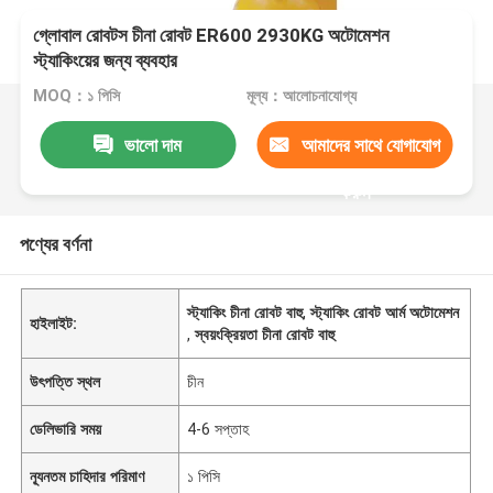
গ্লোবাল রোবটস চীনা রোবট ER600 2930KG অটোমেশন
স্ট্যাকিংয়ের জন্য ব্যবহার
MOQ：১ পিসি
মূল্য：আলোচনাযোগ্য
ভালো দাম
আমাদের সাথে যোগাযোগ
করুন
পণ্যের বর্ণনা
স্ট্যাকিং চীনা রোবট বাহু
,
স্ট্যাকিং রোবট আর্ম অটোমেশন
হাইলাইট:
,
স্বয়ংক্রিয়তা চীনা রোবট বাহু
উৎপত্তি স্থল
চীন
ডেলিভারি সময়
4-6 সপ্তাহ
ন্যূনতম চাহিদার পরিমাণ
১ পিসি