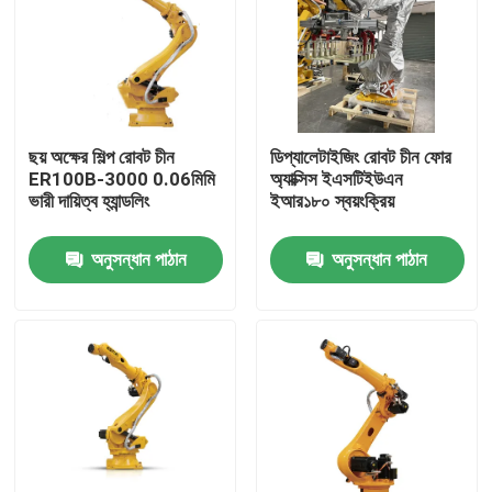
ছয় অক্ষের শিল্প রোবট চীন
ডিপ্যালেটাইজিং রোবট চীন ফোর
ER100B-3000 0.06মিমি
অ্যাক্সিস ইএসটিইউএন
ভারী দায়িত্ব হ্যান্ডলিং
ইআর১৮০ স্বয়ংক্রিয়
অনুসন্ধান পাঠান
অনুসন্ধান পাঠান
বাড়ি
পণ্য
ভিডিও