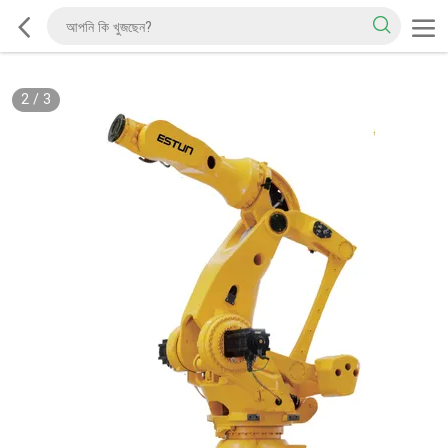
2
/
3