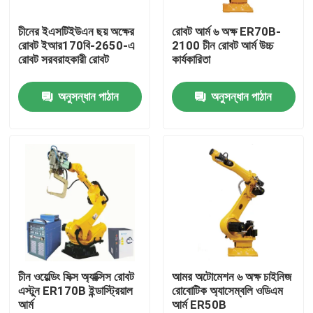
চীনের ইএসটিইউএন ছয় অক্ষের
রোবট আর্ম ৬ অক্ষ ER70B-
ভিআর শো
রোবট ইআর170বি-2650-এ
2100 চীন রোবট আর্ম উচ্চ
রোবট সরবরাহকারী রোবট
কার্যকারিতা
আমাদের সম্পর্কে
অনুসন্ধান পাঠান
অনুসন্ধান পাঠান
কারখানা পরিদর্শন
গুণমান নিয়ন্ত্রণ
আমাদের সাথে যোগাযোগ
খবর
চীন ওয়েল্ডিং সিক্স অ্যাক্সিস রোবট
আমর অটোমেশন ৬ অক্ষ চাইনিজ
এস্টুন ER170B ইন্ডাস্ট্রিয়াল
রোবোটিক অ্যাসেম্বলি ওডিএম
আর্ম
আর্ম ER50B
মামলা