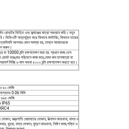
 রোবটের ভিত্তি এবং ফ্ল্যাঞ্জের মাত্রা সরবরাহ করি। নতুন
ি। ভিডিওটি অন্তর্ভুক্ত করে কিভাবে মাস্টারিং, কিভাবে তারের
ং ইত্যাদিযদি আপনার কোন সমস্যা হয়, তাহলে আমাদেরকে
ইল করুন।
 বা 10000 ঘন্টা রক্ষণাবেক্ষণ করা হয়. প্রধান কাজ তেল
যদি রোবট ভয়ঙ্কর পরিবেশে কাজ করে,যেমন কম তাপমাত্রা বা
রামর্শ দিচ্ছি ৬ মাস অথবা ৫০০০ ঘন্টা রক্ষণাবেক্ষণ করতে হবে।
ডঃ ৬০ কেজি
িযোগ্যতাঃ 0.06 মিমি
় ৬৬৫ কেজি
িংঃ IP65
র: KRC4
 দোকান, যন্ত্রপাতি মেরামতের দোকান, উত্পাদন কারখানা, খাদ্য ও
ব্যবহার, খুচরা, খাদ্য দোকান, মুদ্রণ কারখানা, নির্মাণ কাজ,শক্তি ও
ন্য, বিজ্ঞাপন সংস্থা