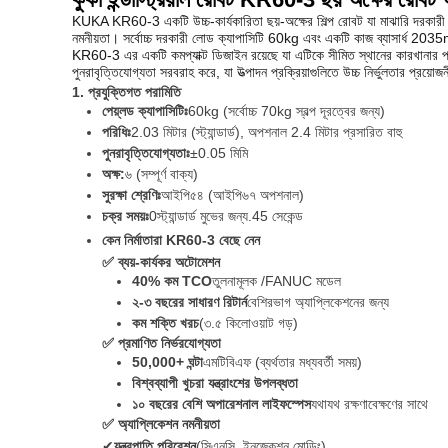
KUKA KR60-3 একটি উচ্চ-কার্যকারিতা ছয়-অক্ষের শিল্প রোবট যা মাঝারি দরকারী ল
নমনীয়তা। সর্বোচ্চ দরকারী লোড ক্যাপাসিটি 60kg এবং একটি কাজ ব্যাসার্ধ 2
KR60-3 এর একটি কমপ্যাক্ট ডিজাইন রয়েছে যা এটিকে সীমিত স্থানের কারখানার পর
পুনরাবৃত্তিযোগ্যতা সরবরাহ করে, যা উত্পাদন প্রক্রিয়াগুলিতে উচ্চ নির্ভুলতার প্র
1. প্রযুক্তিগত পরামিতি
পেয়্লড ক্যাপাসিটিঃ
60kg (সর্বোচ্চ 70kg স্বল্প দূরত্বের জন্য)
পরিধিঃ
2.03 মিটার (স্ট্যান্ডার্ড), অপশনাল 2.4 মিটার প্রসারিত বাহু
পুনরাবৃত্তিযোগ্যতাঃ
±0.05 মিমি
অক্ষ:
৬ (সম্পূর্ণ বাক্য)
সুরক্ষা শ্রেণিঃ
আইপি৫৪ (আইপি৬৭ অপশনাল)
চক্র সময়ঃ
0স্ট্যান্ডার্ড মুভের জন্য.45 সেকেন্ড
কেন নির্মাতারা KR60-3 বেছে নেন
✅ ব্যয়-কার্যকর অটোমেশন
40% কম TCO
তুলনামূলক /FANUC মডেল
২-৩ বছরের সাধারণ রিটার্ন
বেশিরভাগ অ্যাপ্লিকেশনের জন্য
কম শক্তি খরচ
(৩.৫ কিলোওয়াট গড়)
✅ প্রমাণিত নির্ভরযোগ্যতা
50,000+ ঘন্টা
এমটিবিএফ (ব্যর্থতার মধ্যবর্তী সময়)
বিশ্বব্যাপী খুচরা যন্ত্রাংশের উপলব্ধতা
১০ বছরের বেশি অপারেশনাল লাইফস্পেস
যথাযথ রক্ষণাবেক্ষণের সাথে
✅ অ্যাপ্লিকেশন নমনীয়তা
✔
যন্ত্রপাতি পরিবেশন
(সিএনসি, ইনজেকশন মোল্ডিং)