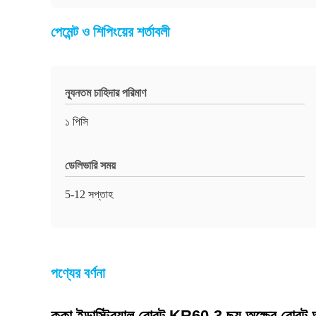
পেমেন্ট ও শিপিংয়ের শর্তাবলী
ন্যূনতম চাহিদার পরিমাণ
১ পিসি
ডেলিভারি সময়
5-12 সপ্তাহ
পণ্যের বর্ণনা
কুকা ইন্ডাস্ট্রিয়াল রোবট KR60-3 ছয় অক্ষের রোবট 