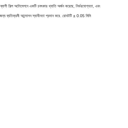
যাপী শিল্প অটোমেশনে একটি চমৎকার খ্যাতি অর্জন করেছে, নির্ভরযোগ্যতা, এবং
্য ব্যতিক্রমী আন্দোলন স্বাধীনতা প্রদান করে. রোবটটি ± 0.05 মিমি