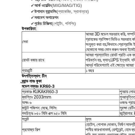
✔
আর্ক ওয়েল্ডিং
(MIG/MAG/TIG)
✔
উপাদান হ্যান্ডলিং
(প্যাকেজিং, স্থানান্তর)
✔
সমাবেশ অপারেশন
✔
পৃষ্ঠের চিকিত্সা
(পেইন্টিং, পলিশিং)
উপকারিতা:
আমরা 3D মডেল সরবরাহ করি, সম্পর্কিত
গ্রাহকের প্রশিক্ষণ ভিডিও সরবরাহ কর
সেবা
সংযুক্ত করা হয়,কিভাবে প্রোগ্রামি
যেকোনো সময় ফোন করুন অথবা ইমে
আমরা প্রস্তাবিত রোবট প্রতি এক বছর
রোবট বজায় রাখে
পরিবর্তন হয়, ফ্যান,UPS ইত্যাদি. 
আর্দ্র পরিবেশতাই এই ক্ষেত্রে আমরা প
গ্যারান্টি
১ বছর
উৎপত্তিস্থল: চীন
ব্র্যান্ড নামঃ
কুকা
মডেল নম্বরঃ
KR60-3
প্রকারঃ KUKA
KR60-3
পুনরায় লো
ব্যাপ্তিঃ 2033mm
পুনরাবৃত্ত
অক্ষঃ ৬
ওজনঃ প্রায
মাউন্ট পজিশন: মেঝে, সিলিং
সুরক্ষা রেট
পদচিহ্নঃ ৮৫০ মিমি এক্স ৯৫০ মিমি
কন্ট্রোলা
পয়েন্ট
মূল্য
হোটেল, পোশাক দোকান, নির্মাণ সামগ্রী
প্রযোজ্য শিল্প
পানীয় কারখানাফার্ম, রেস্টুরেন্ট, হোম 
খনি, ফুড অ্যান্ড বেভারেজ স্টোর, অন্যা