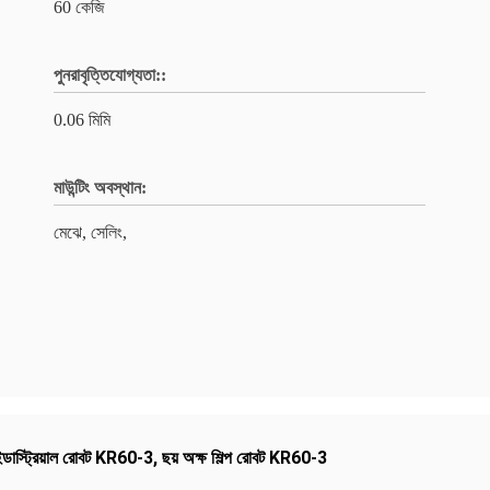
60 কেজি
পুনরাবৃত্তিযোগ্যতা::
0.06 মিমি
মাউন্টিং অবস্থান:
মেঝে, সেলিং,
্ডাস্ট্রিয়াল রোবট KR60-3
,
ছয় অক্ষ শিল্প রোবট KR60-3