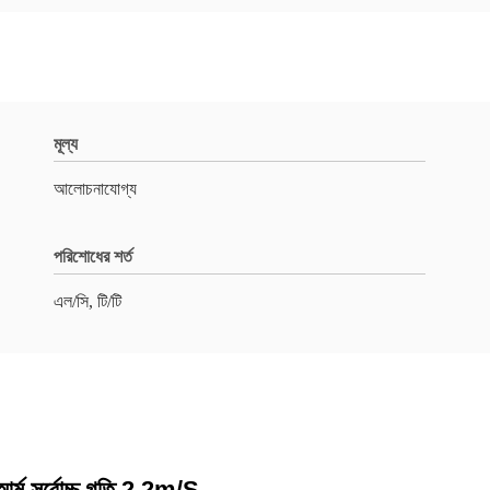
মূল্য
আলোচনাযোগ্য
পরিশোধের শর্ত
এল/সি, টি/টি
আর্ম সর্বোচ্চ গতি 2.2m/S