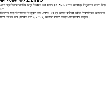
োড অ্যাপ্লিকেশনগুলির জন্য ডিজাইন করা হয়েছে।KR60-3 তার অসামান্য নির্ভুলতার কারণে বিশ্বব্
035mm।
িবেশের জন্য বিশেষভাবে উপযুক্ত করে তোলে।এর ছয় অক্ষের কাঠামো জটিল ত্রিমাত্রিক অপারেশন জন
য়োজনীয়তা নিশ্চিত করে।সর্বোচ্চ গতি ২.2m/s, উৎপাদন দক্ষতা উল্লেখযোগ্যভাবে উন্নত।