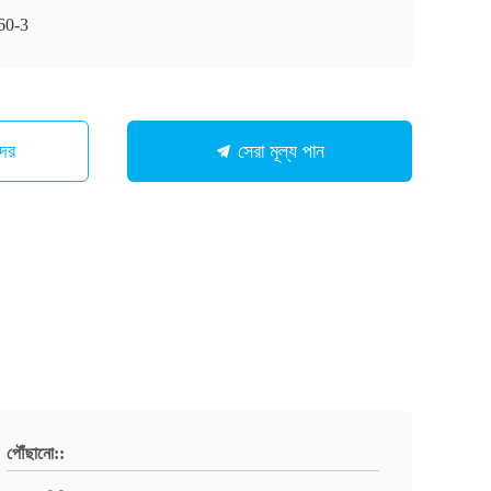
0-3
মাদের
সেরা মূল্য পান
পৌঁছানো::