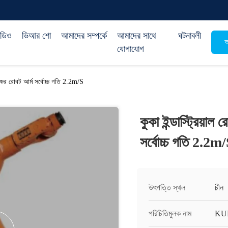
িডিও
ভিআর শো
আমাদের সম্পর্কে
আমাদের সাথে
ঘটনাবলী
অ
যোগাযোগ
্ষের রোবট আর্ম সর্বোচ্চ গতি 2.2m/S
কুকা ইন্ডাস্ট্রিয়
সর্বোচ্চ গতি 2.2m
উৎপত্তি স্থল
চীন
পরিচিতিমুলক নাম
KU