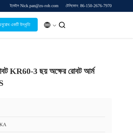
ইমেইল Nick.pan@zx-rob.com
টেলিফোন: 86-150-2676-7970


নুরোধ একটি উদ্ধৃতি
াল রোবট KR60-3 ছয় অক্ষের রোবট আর্ম
/S
KA