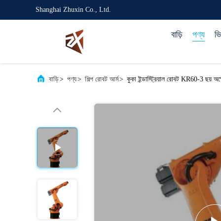
Shanghai Zhuxin Co., Ltd.
বাড়ি
পণ্য
ভ
বাড়ি
>
পণ্য
>
শিল্প রোবট আর্ম
>
কুকা ইন্ডাস্ট্রিয়াল রোবট KR60-3 ছয় অক