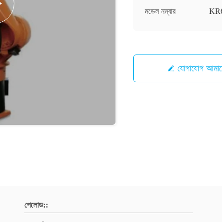
মডেল নম্বার
KR6
যোগাযোগ আ
পেলোড::