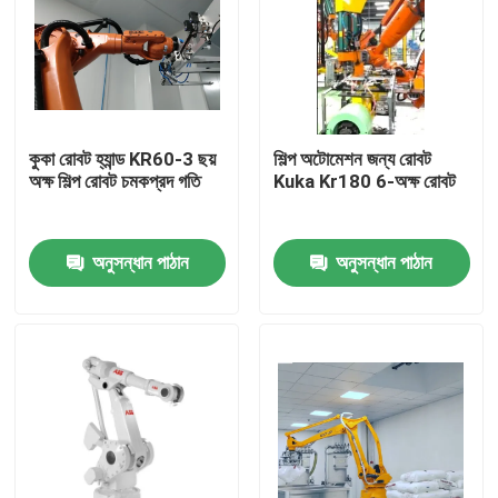
কুকা রোবট হ্যান্ড KR60-3 ছয়
শিল্প অটোমেশন জন্য রোবট
অক্ষ শিল্প রোবট চমকপ্রদ গতি
Kuka Kr180 6-অক্ষ রোবট
অনুসন্ধান পাঠান
অনুসন্ধান পাঠান
বাড়ি
পণ্য
ভিডিও