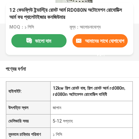
12 কেডব্লিউ ইন্ডাস্ট্রি রোবট আর্ম RD080N অটোমেশন রোবোটিক্স
আর্ম ফর প্যালেটাইজার কনজিউমার
MOQ：১ পিসি
মূল্য：আলোচনাযোগ্য
ভালো দাম
আমাদের সাথে যোগাযোগ
করুন
পণ্যের বর্ণনা
12kw শিল্প রোবট বাহু
,
শিল্প রোবট আর্ম rd080n
,
হাইলাইট:
rd080n অটোমেশন রোবোটিক্স বাহিনী
উৎপত্তি স্থল
জাপান
ডেলিভারি সময়
5-12 সপ্তাহ
ন্যূনতম চাহিদার পরিমাণ
১ পিসি