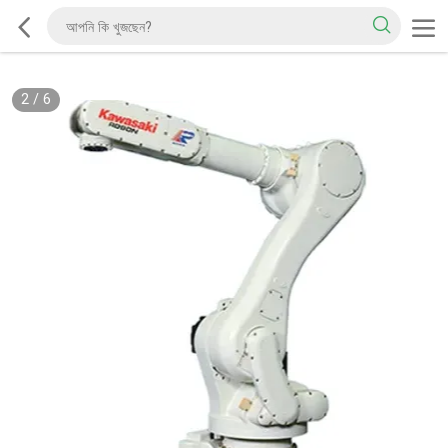
2
/
6