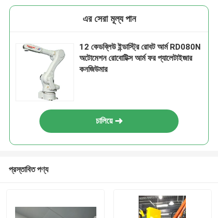
এর সেরা মূল্য পান
12 কেডব্লিউ ইন্ডাস্ট্রি রোবট আর্ম RD080N
অটোমেশন রোবোটিক্স আর্ম ফর প্যালেটাইজার
কনজিউমার
চালিয়ে
প্রস্তাবিত পণ্য