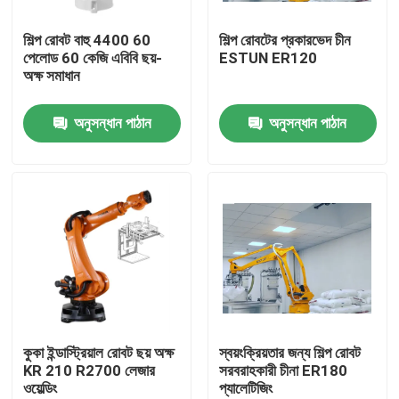
শিল্প রোবট বাহু 4400 60
শিল্প রোবটের প্রকারভেদ চীন
ভিআর শো
পেলোড 60 কেজি এবিবি ছয়-
ESTUN ER120
অক্ষ সমাধান
আমাদের সম্পর্কে
অনুসন্ধান পাঠান
অনুসন্ধান পাঠান
কারখানা পরিদর্শন
গুণমান নিয়ন্ত্রণ
আমাদের সাথে যোগাযোগ
খবর
কুকা ইন্ডাস্ট্রিয়াল রোবট ছয় অক্ষ
স্বয়ংক্রিয়তার জন্য শিল্প রোবট
KR 210 R2700 লেজার
সরবরাহকারী চীনা ER180
ওয়েল্ডিং
প্যালেটিজিং
মামলা