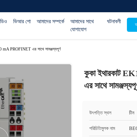
িডিও
ভিআর শো
আমাদের সম্পর্কে
আমাদের সাথে
ঘটনাবলী
অ
যোগাযোগ
 mA PROFINET এর সাথে সামঞ্জস্যপূর্ণ
কুকা ইথারকাট 
এর সাথে সামঞ্জস্যপূর
উৎপত্তি স্থল
চীন
পরিচিতিমুলক নাম
BE