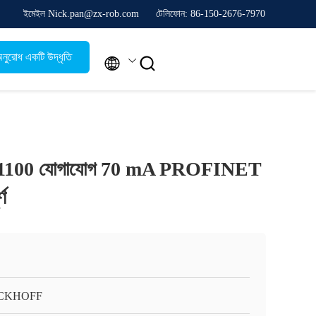
ইমেইল Nick.pan@zx-rob.com
টেলিফোন: 86-150-2676-7970
নুরোধ একটি উদ্ধৃতি


EK1100 যোগাযোগ 70 mA PROFINET
্ণ
CKHOFF