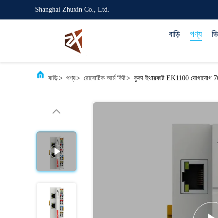
Shanghai Zhuxin Co., Ltd.
বাড়ি
পণ্য
ভ
বাড়ি
>
পণ্য
>
রোবোটিক আর্ম কিট
>
কুকা ইথারকাট EK1100 যোগাযোগ 70