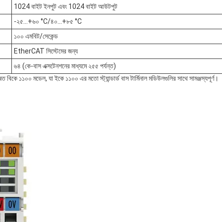
1024 বাইট ইনপুট এবং 1024 বাইট আউটপুট
-২৫...+৬০ °C/৪০...+৮৫ °C
১০০ এমবিট/সেকেন্ড
EtherCAT সিস্টেমের জন্য
৬৪ (কে-বাস এক্সটেনশনের মাধ্যমে ২৫৫ পর্যন্ত)
িকে ১১০০ মডেল, যা ইকে ১১০০ এর মতো স্ট্যান্ডার্ড বাস টার্মিনাল মডিউলগুলির সাথে সামঞ্জস্যপূর্ণ।