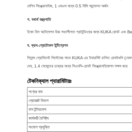
মেশিন সিঙ্ক্রোনাইজ, 1 এমএস মধ্যে 0.5 মিমি আন্দোলন অর্জন
গ. যথার্থ যন্ত্রপাতি
ইকো হিল অটোমেশন উচ্চ সহনশীলতা গ্রাইন্ডিংয়ের জন্য KUKA রোবট এবং Beck
ঘ. ক্রস-প্রোটোকল ইন্টিগ্রেশন
সিমেন্স প্রোফিনেট সিস্টেমের সাথে KUKA এর ইথারসিট চালিত রোবটগুলি (
দেয়, 1.4 সেকেন্ডের চক্রের মধ্যে সিএনসি-রোবট সিঙ্ক্রোনাইজেশন সক্ষম করে
টেকনিক্যাল প্যারামিটারঃ
পণ্যের নাম
প্রোডাক্ট বিভাগ
বাস ইন্টারফেস
কার্যকরী বৈশিষ্ট্য
সংযোগ প্রযুক্তি