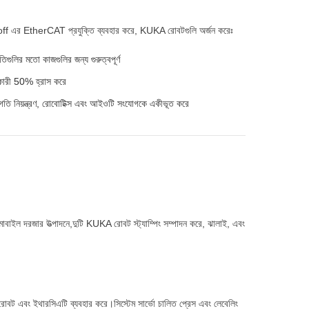
ff এর EtherCAT প্রযুক্তি ব্যবহার করে, KUKA রোবটগুলি অর্জন করেঃ
তিগুলির মতো কাজগুলির জন্য গুরুত্বপূর্ণ
োগকারী 50% হ্রাস করে
ি নিয়ন্ত্রণ, রোবোটিক্স এবং আইওটি সংযোগকে একীভূত করে
মোবাইল দরজার উত্পাদনে,দুটি KUKA রোবট স্ট্যাম্পিং সম্পাদন করে, ঝালাই, এবং
 রোবট এবং ইথারসিএটি ব্যবহার করে।সিস্টেম সার্ভো চালিত প্রেস এবং লেবেলিং