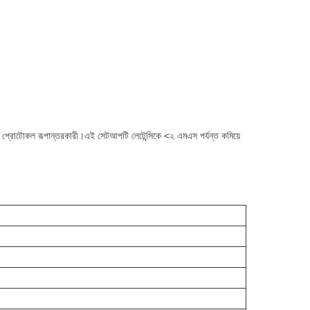
্রোটোকল রূপান্তরকারী।এই সেটআপটি লেটেন্সিকে <২ এমএস পর্যন্ত কমিয়ে