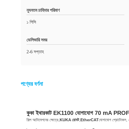
ন্যূনতম চাহিদার পরিমাণ
১ পিসি
ডেলিভারি সময়
2-6 সপ্তাহ
পণ্যের বর্ণনা
কুকা ইথারকাট EK1100 যোগাযোগ 70 mA PROFINET
শিল্প অটোমেশনের ক্ষেত্রে,
KUKA রোবট
,
EtherCAT
যোগাযোগ প্রোটোকল, 