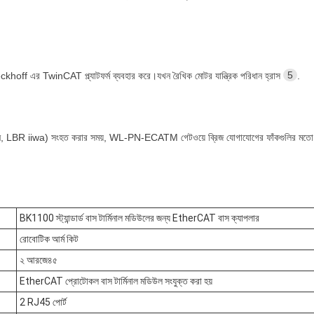
5
hoff এর TwinCAT প্ল্যাটফর্ম ব্যবহার করে।যখন রৈখিক মোটর যান্ত্রিক পরিধান হ্রাস
.
যেমন, LBR iiwa) সংহত করার সময়, WL-PN-ECATM গেটওয়ে ব্রিজ যোগাযোগের ফাঁকগুলির মতো প
BK1100 স্ট্যান্ডার্ড বাস টার্মিনাল মডিউলের জন্য EtherCAT বাস ক্যাপলার
রোবোটিক আর্ম কিট
২ আরজে৪৫
EtherCAT প্রোটোকল বাস টার্মিনাল মডিউল সংযুক্ত করা হয়
2 RJ45 পোর্ট