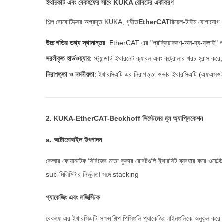
ইথারকাট এবং বেকহফের সাথে KUKA রোবটের একীকরণ
শিল্প রোবোটিক্সের অগ্রদূত KUKA, গৃহীত
EtherCAT
রিয়েল-টাইম যোগাযোগ
উচ্চ গতির তথ্য স্থানান্তর
: EtherCAT এর "প্রক্রিয়াকরণ-অন-দ্য-ফ্লাই" প্রযুক্
সরলীকৃত হার্ডওয়্যার
: স্ট্যান্ডার্ড ইথারনেট ক্যাবল এবং কন্ট্রোলার খরচ হ্রাস
নিরাপত্তা ও নমনীয়তা
: ইথারসিএটি এর নিরাপত্তা ওভার ইথারসিএটি (এফএসওই)
2. KUKA-EtherCAT-Beckhoff সিস্টেমের মূল অ্যাপ্লিকেশন
a. অটোমোবাইল উৎপাদন
কেআর কোয়ানটেক সিরিজের মতো কুকার রোবটগুলি ইথারসিট ব্যবহার করে ওয়েল্ডিং
sub-মিলিমিটার নির্ভুলতা সঙ্গে stacking
প্যাকেজিং এবং লজিস্টিক
বেকহফ এর ইথারসিএটি-সক্ষম শিল্প পিসিগুলি প্যাকেজিং লাইনগুলিকে অনুকূল করে 