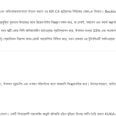
 এবং অভিযোজনযোগ্যতা উন্নত করতে এর KR C4 কন্ট্রোলার সিরিজের মেরুদণ্ড হিসাবে। Beckho
তি ন্যূনতম বিলম্বের সাথে রিয়েল-টাইম নিয়ন্ত্রণ সক্ষম করে, যা ঢালাই, সমাবেশ এবং যথার্থ যন্ত্রপা
 করে, যখন মাল্টি-কোর পিসি মালিকানাধীন হার্ডওয়্যার প্রতিস্থাপন করে, উপাদান সংখ্যা 33% এবং সংয
 প্রোটোকল নিরাপদ মানব-রোবট সহযোগিতা নিশ্চিত করে, যখন বেকহফ এর টুইনসিএটি সফটওয়্যার গত
, উপাদান হ্যান্ডলিং এবং গুণমান পরিদর্শনের মতো কাজগুলি সিঙ্ক্রোনাইজ করে। উদাহরণস্বরূপ, অটো
তোলে। একটি বিশ্বব্যাপী প্যাকেজিং জায়ান্ট হুটামাকি রঙিন মুদ্রিত ডিমের কার্টন তৈরি করতে KUKA