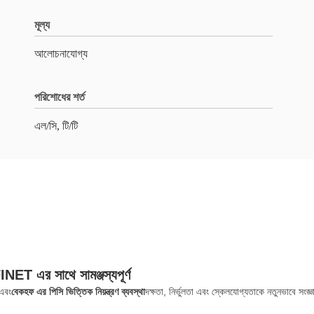
মূল্য
আলোচনাযোগ্য
পরিশোধের শর্ত
এল/সি, টি/টি
 এর সাথে সামঞ্জস্যপূর্ণ
এবং
বেকহফ এর পিসি ভিত্তিক নিয়ন্ত্রণ ব্যবস্থা
দক্ষতা, নির্ভুলতা এবং স্কেলযোগ্যতাকে নতুনভাবে সংজ্