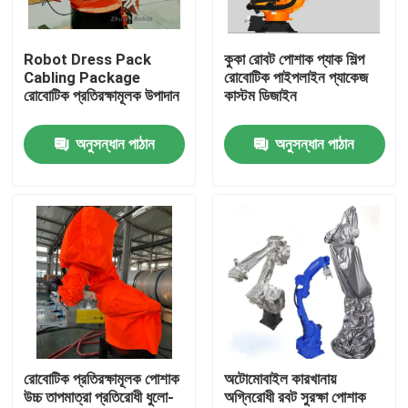
ভিআর শো
Robot Dress Pack
কুকা রোবট পোশাক প্যাক শিল্প
Cabling Package
রোবোটিক পাইপলাইন প্যাকেজ
রোবোটিক প্রতিরক্ষামূলক উপাদান
কাস্টম ডিজাইন
আমাদের সম্পর্কে
অনুসন্ধান পাঠান
অনুসন্ধান পাঠান
কারখানা পরিদর্শন
গুণমান নিয়ন্ত্রণ
আমাদের সাথে যোগাযোগ
খবর
রোবোটিক প্রতিরক্ষামূলক পোশাক
অটোমোবাইল কারখানায়
উচ্চ তাপমাত্রা প্রতিরোধী ধুলো-
অগ্নিরোধী রবট সুরক্ষা পোশাক
মামলা