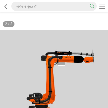
2
/
3