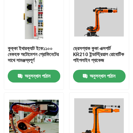
কুক্কা ইথারক্যাট ইকে১১০০
ড্রেসপ্যাক কুকা এক্সপার্ট
বেকহফ অটোমেশন প্রোফিনেটের
KR210 ইন্ডাস্ট্রিয়াল রোবোটিক
সাথে সামঞ্জস্যপূর্ণ
পাইপলাইন প্যাকেজ
অনুসন্ধান পাঠান
অনুসন্ধান পাঠান
বাড়ি
পণ্য
ভিডিও