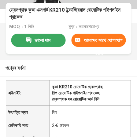
ড্রেসপ্যাক কুকা এক্সপার্ট KR210 ইন্ডাস্ট্রিয়াল রোবোটিক পাইপলাইন
প্যাকেজ
MOQ：1 পিসি
মূল্য：আলোচনাযোগ্য
ভালো দাম
আমাদের সাথে যোগাযোগ
করুন
পণ্যের বর্ণনা
কুকা KR210 রোবোটিক ড্রেসপ্যাক
,
হাইলাইট:
শিল্প রোবোটিক পাইপলাইন প্যাকেজ
,
ড্রেসপ্যাক সহ রোবোটিক আর্ম কিট
উৎপত্তি স্থল
চীন
ডেলিভারি সময়
2-6 উইকস