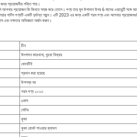
ন্য প্রয়োজনীয় শক্তি পায়।
ি আপনার প্রয়োজন কি কিনতে সহজ করে তোলে। পণ্য তার মূল উপাদান উপর 6 মাসের ওয়ারেন্টি সঙ্গে আসে
েয়ার পার্টস পণ্যটি একটি দুর্দান্ত পছন্দ। এটি 2023 এর জন্য একটি গরম পণ্য এবং আপনার প্রয়ো
যান্স এবং দক্ষতার অভিজ্ঞতা অর্জন করুন।
চীন
উৎপাদন কারখানা, খুচরা বিক্রয়
কোনটিই
প্রদান করা হয়েছে
উপলব্ধ নয়
গরম পণ্য ২০২৩
৬মাস
মোটর
কুকা
কুকা রোবট পাওয়ার ক্যাবল