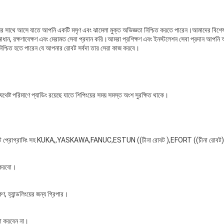
গুলির সাথে আসে যাতে আপনি একটি মসৃণ এবং ঝামেলা মুক্ত অভিজ্ঞতা নিশ্চিত করতে পারেন।আমাদের বিশেষজ
াধান, রক্ষণাবেক্ষণ এবং মেরামত সেবা প্রদান করি।আমরা প্রশিক্ষণ এবং ইনস্টলেশন সেবা প্রদান আপনি
নিশ্চিত হতে পারেন যে আপনার রোবট সর্বদা তার সেরা কাজ করবে।
 যথেষ্ট পরিমাণে প্যাডিং রয়েছে যাতে শিপিংয়ের সময় সমস্ত অংশ সুরক্ষিত থাকে।
োবট প্রোগ্রামিং সহ KUKA,,YASKAWA,FANUC,ESTUN ((চীনা রোবট ),EFORT ((চীনা রোবট) । ব্যবসা
ন করবো।
 হ্যান্ডলিংয়ের জন্য গ্রিপার।
তা করবেন না।