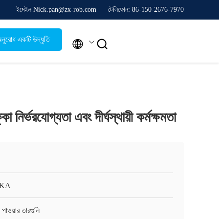
ইমেইল Nick.pan@zx-rob.com
টেলিফোন: 86-150-2676-7970
নুরোধ একটি উদ্ধৃতি


 নির্ভরযোগ্যতা এবং দীর্ঘস্থায়ী কর্মক্ষমতা
KA
 পাওয়ার তারগুলি