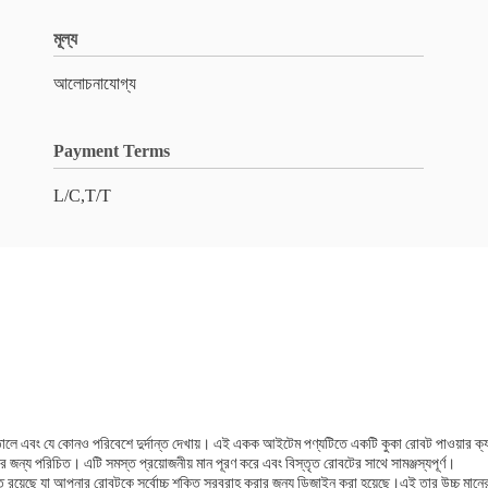
মূল্য
আলোচনাযোগ্য
Payment Terms
L/C,T/T
লে এবং যে কোনও পরিবেশে দুর্দান্ত দেখায়। এই একক আইটেম পণ্যটিতে একটি কুকা রোবট পাওয়ার ক্যাবল
ন্সের জন্য পরিচিত। এটি সমস্ত প্রয়োজনীয় মান পূরণ করে এবং বিস্তৃত রোবটের সাথে সামঞ্জস্যপূর্ণ।
ক্ত রয়েছে যা আপনার রোবটকে সর্বোচ্চ শক্তি সরবরাহ করার জন্য ডিজাইন করা হয়েছে।এই তার উচ্চ মানের উপ