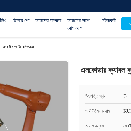
িডিও
ভিআর শো
আমাদের সম্পর্কে
আমাদের সাথে
ঘটনাবলী
অ
যোগাযোগ
বং দীর্ঘস্থায়ী কর্মক্ষমতা
এনকোডার ক্যাবল কুকা
উৎপত্তি স্থল
চীন
পরিচিতিমুলক নাম
KU
মডেল নম্বার
রোবট