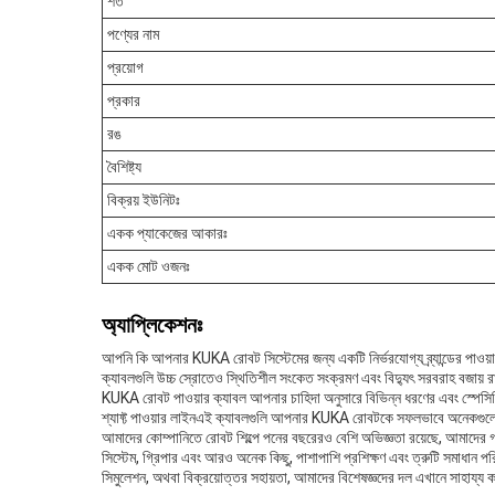
শর্ত
পণ্যের নাম
প্রয়োগ
প্রকার
রঙ
বৈশিষ্ট্য
বিক্রয় ইউনিটঃ
একক প্যাকেজের আকারঃ
একক মোট ওজনঃ
অ্যাপ্লিকেশনঃ
আপনি কি আপনার KUKA রোবট সিস্টেমের জন্য একটি নির্ভরযোগ্য ব্র্যান্ডের পাওয়ার
ক্যাবলগুলি উচ্চ স্রোতেও স্থিতিশীল সংকেত সংক্রমণ এবং বিদ্যুৎ সরবরাহ বজায় 
KUKA রোবট পাওয়ার ক্যাবল আপনার চাহিদা অনুসারে বিভিন্ন ধরণের এবং স্পেসিফিক
শ্যাফ্ট পাওয়ার লাইনএই ক্যাবলগুলি আপনার KUKA রোবটকে সফলভাবে অনেকগুলো কা
আমাদের কোম্পানিতে রোবট শিল্পে পনের বছরেরও বেশি অভিজ্ঞতা রয়েছে, আমাদের গ্
সিস্টেম, গ্রিপার এবং আরও অনেক কিছু, পাশাপাশি প্রশিক্ষণ এবং ত্রুটি সমাধান 
সিমুলেশন, অথবা বিক্রয়োত্তর সহায়তা, আমাদের বিশেষজ্ঞদের দল এখানে সাহা