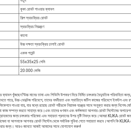
নতুন
কুকা রোবট পাওয়ার ক্যাবল
শিল্প স্বয়ংক্রিয় রোবট
স্বয়ংক্রিয় নিয়ন্ত্রণ
কালো
উচ্চ দক্ষতা স্বয়ংক্রিয় ঢালাই রোবট
একক পয়েন্ট
55x35x25 সেমি
20.000 কেজি
 ক্যাবল খুঁজছেন?উচ্চ মানের তামা এবং পিভিসি উপকরণ দিয়ে নির্মিত চমৎকার বৈদ্যুতিক পরিবাহিতা জন্য
রাখতে পারে, উচ্চ-ভোল্টেজ পরিবেশে, তাদের নমনীয়তা এবং স্থায়িত্ব জটিল কাজের পরিবেশে ইনস্টল এবং 
েশনে পাওয়া যায়, যার মধ্যে রয়েছে রোবট শরীরকে নিয়ামক যন্ত্রের সাথে সংযুক্ত করার জন্য বিশেষ
জ সম্পন্ন করতে সাহায্য করে।এবং তাদের গুণমান এবং কর্মক্ষমতা আপনার রোবট সিস্টেমের অপারেশন এব
রাহকদের জন্য চমৎকার পরিষেবা এবং সহায়তা প্রদানের উপর দৃষ্টি নিবদ্ধ করে।আমরা KUKA রোবট জন্য প
পরিষেবা যা আপনাকে আপনার রোবট সিস্টেম থেকে সর্বাধিক সুবিধা পেতে সহায়তা করবে।আপনি কি KUKA রো
য্য করার জন্য। আরও জানতে আজই আমাদের সাথে যোগাযোগ করুন!