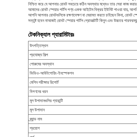
নিশ্চিত করে যে আপনার রোবট সবচেয়ে কঠিন অবস্থার মধ্যেও তার সেরা কাজ করার জ
আমাদের রোবট স্পেয়ার পার্টস পণ্য একক আইটেম বিক্রয় ইউনিট পাওয়া যায়, আপন
আপনি আপনার রোবটগুলিকে রক্ষণাবেক্ষণ বা মেরামত করতে চাইছেন কিনা, রোবট স্প
সন্তুষ্ট হবেন নাআজই রোবট স্পেয়ার পার্টস প্রোডাক্টটি কিনুন এবং উচ্চতর পারফরম্
টেকনিক্যাল প্যারামিটারঃ
উৎপত্তিস্থল
প্রযোজ্য শিল্প
শোরুমের অবস্থান
ভিডিও-আউটগোয়িং-ইনস্পেকশন
মেশিন পরীক্ষার রিপোর্ট
বিপণনের ধরন
মূল উপাদানগুলির গ্যারান্টি
মূল উপাদান
ব্র্যান্ড নাম
প্রয়োগ