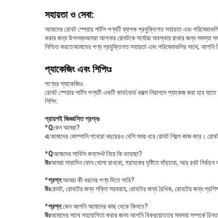
সহায়তা ও সেবা:
আমাদের রোবট স্পেয়ার পার্টস পণ্যটি ব্যাপক প্রযুক্তিগত সহায়তা এবং পরিষেবা
করার জন্য উপলব্ধআমরা আপনার রোবটকে সর্বোচ্চ অবস্থায় রাখার জন্য সমস্যা সম
নিশ্চিত করতেআমাদের পণ্য প্রযুক্তিগত সহায়তা এবং পরিষেবাগুলির সাথে, আপনি 
প্যাকেজিং এবং শিপিংঃ
পণ্যের প্যাকেজিংঃ
রোবট স্পেয়ার পার্টস পণ্যটি একটি কার্ডবোর্ড বাক্সে নিরাপদে প্যাকেজ করা হবে যাতে
শিপিং:
প্রায়শই জিজ্ঞাসিত প্রশ্নঃ
*
Q
কেন আমরা?
এ
:আমাদের কোম্পানি পনেরো বছরেরও বেশি সময় ধরে রোবট শিল্পে কাজ করে। র
*
Q
আমাদের সার্ভিস কনসেপ্ট নিয়ে কি ভাবছো?
উঃ
আমরা সারাদিন ফোন খোলা রাখবো, গ্রাহকের দৃষ্টিতে দাঁড়াবো, আর রবট নির্বাচ
*
প্রশ্ন:
আমরা কী ধরনের পণ্য দিতে পারি?
উঃ
রোবট, রোবটের জন্য শক্তি সরবরাহ, রোবটের জন্য রৈখিক, রোবটের জন্য প্রশিক্ষণ,
*
প্রশ্ন:
কেন আপনি আমাদের কাছ থেকে কিনতে?
উঃ
আমাদের সাথে সহযোগিতা করার জন্য আপনি বিক্রয়োত্তর সমস্যা সম্পর্কে চিন্