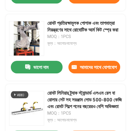
করুন
রোবট প্রতিরক্ষামূলক পোশাক এবং তাপমাত্রা
নিয়ন্ত্রণের সাথে রোবোটিক আর্ম কিট স্প্রে করা
MOQ：1PCS
মূল্য：আলোচনাযোগ্য
ভালো দাম
আমাদের সাথে যোগাযোগ
করুন
রোবট লিনিয়ার ট্র্যাক স্ট্যান্ডার্ড এলএম রেল বা
রোলার সেট সহ সরঞ্জাম লোড 500-800 কেজি
এবং রোবট শিল্পে পনের বছরেরও বেশি অভিজ্ঞতা
MOQ：1PCS
মূল্য：আলোচনাযোগ্য