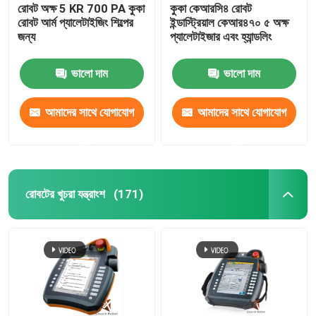
রোবট অক্ষ 5 KR 700 PA কুকা
কুকা কেআরসি৪ রোবট
রোবট আর্ম প্যালেটাইজিং শিল্পের
ইন্ডাস্ট্রিয়াল কেআর৪৭০ ৫ অক্ষ
জন্য
প্যালেটাইজার এবং হ্যান্ডলিং
ভালো দাম
ভালো দাম
আমাদের সাথে যোগাযোগ
আমাদের সাথে যোগাযোগ
করুন
করুন
রোবটের খুচরা যন্ত্রাংশ
(171)