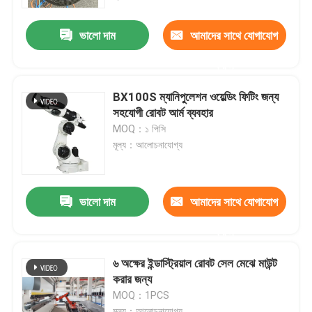
ভালো দাম
আমাদের সাথে যোগাযোগ
ভিআর শো
করুন
আমাদের সম্পর্কে
BX100S ম্যানিপুলেশন ওয়েল্ডিং ফিটিং জন্য
সহযোগী রোবট আর্ম ব্যবহার
কারখানা পরিদর্শন
MOQ：১ পিসি
মূল্য：আলোচনাযোগ্য
গুণমান নিয়ন্ত্রণ
ভালো দাম
আমাদের সাথে যোগাযোগ
আমাদের সাথে যোগাযোগ
করুন
খবর
৬ অক্ষের ইন্ডাস্ট্রিয়াল রোবট সেল মেঝে মাউন্ট
করার জন্য
MOQ：1PCS
মামলা
মূল্য：আলোচনাযোগ্য