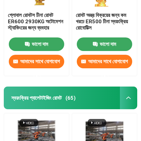
গ্লোবাল রোবটস চীনা রোবট
রোবট অস্ত্র বিক্রয়ের জন্য কম
ER600 2930KG অটোমেশন
খরচে ER500 চীনা স্বয়ংক্রিয়
স্ট্যাকিংয়ের জন্য ব্যবহার
রোবোটিক্স
ভালো দাম
ভালো দাম
আমাদের সাথে যোগাযোগ
আমাদের সাথে যোগাযোগ
করুন
করুন
স্বয়ংক্রিয় প্যালেটাইজিং রোবট
(65)