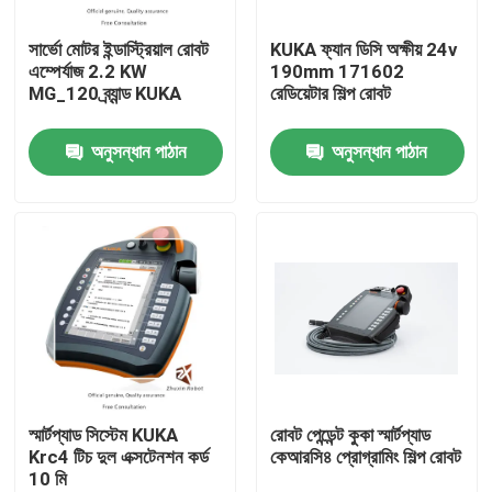
সার্ভো মোটর ইন্ডাস্ট্রিয়াল রোবট
KUKA ফ্যান ডিসি অক্ষীয় 24v
ভিআর শো
এম্পের্যাজ 2.2 KW
190mm 171602
MG_120 ব্র্যান্ড KUKA
রেডিয়েটার শিল্প রোবট
আমাদের সম্পর্কে
অনুসন্ধান পাঠান
অনুসন্ধান পাঠান
কারখানা পরিদর্শন
গুণমান নিয়ন্ত্রণ
আমাদের সাথে যোগাযোগ
খবর
স্মার্টপ্যাড সিস্টেম KUKA
রোবট পেন্ডেন্ট কুকা স্মার্টপ্যাড
Krc4 টিচ দুল এক্সটেনশন কর্ড
কেআরসি৪ প্রোগ্রামিং শিল্প রোবট
10 মি
মামলা