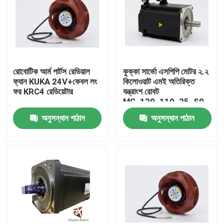
রোবোটিক আর্ম পার্টস রেডিয়াল
কুক্কা সার্ভো এসপিপি মোটর ২.২
ফ্যান KUKA 24V+কেবল লং
কিলোওয়াট এমই অতিরিক্ত
ফর KRC4 রেডিয়েটার
যন্ত্রাংশ রোবট
MG_120_110_25_S0
অনুসন্ধান পাঠান
অনুসন্ধান পাঠান
বাড়ি
পণ্য
ভিডিও