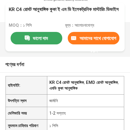
KR C4 রোবট আনুষাঙ্গিক কুকা ই এম ডি ইলেকট্রনিক মাস্টারিং ডিভাইস
MOQ：১ পিসি
মূল্য：আলোচনাযোগ্য
ভালো দাম
আমাদের সাথে যোগাযোগ
করুন
পণ্যের বর্ণনা
KR C4 রোবট আনুষাঙ্গিক
,
EMD রোবট আনুষাঙ্গিক
,
হাইলাইট:
এমডি কুকা আনুষাঙ্গিক
উৎপত্তি স্থল
জার্মানি
ডেলিভারি সময়
1-2 সপ্তাহ
ন্যূনতম চাহিদার পরিমাণ
১ পিসি