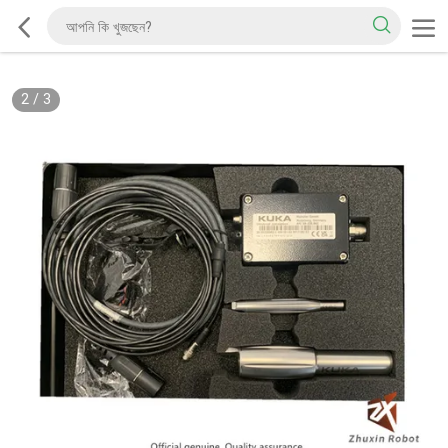
2
/
3