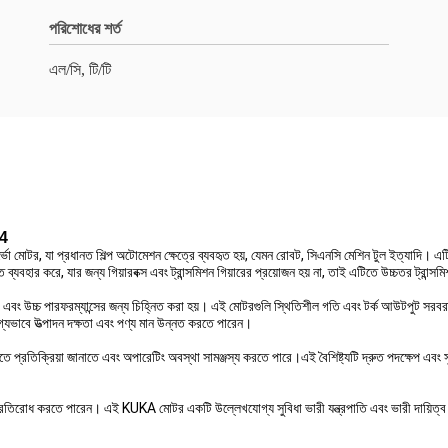
পরিশোধের শর্ত
এল/সি, টি/টি
c4
ভো মোটর, যা প্রধানত শিল্প অটোমেশন ক্ষেত্রে ব্যবহৃত হয়, যেমন রোবট, সিএনসি মেশিন টুল ইত্যাদি। এটি উচ্
্যবহার করে, যার জন্য গিয়ারবক্স এবং ট্রান্সমিশন গিয়ারের প্রয়োজন হয় না, তাই এটিতে উচ্চতর ট্রান্সম
বং উচ্চ পারফরম্যান্সের জন্য চিহ্নিত করা হয়। এই মোটরগুলি স্থিতিশীল গতি এবং টর্ক আউটপুট সরবরাহ ক
গ্যভাবে উত্পাদন দক্ষতা এবং পণ্য মান উন্নত করতে পারেন।
তে প্রতিক্রিয়া জানাতে এবং অপারেটিং অবস্থা সামঞ্জস্য করতে পারে।এই বৈশিষ্ট্যটি দ্রুত পদক্ষেপ এবং স
রোধ করতে পারেন। এই KUKA মোটর একটি উল্লেখযোগ্য সুবিধা ভারী যন্ত্রপাতি এবং ভারী দায়িত্ব অ্