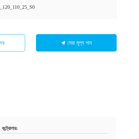
120_110_25_S0
মাদের
সেরা মূল্য পান
কন্ট্রোলার: