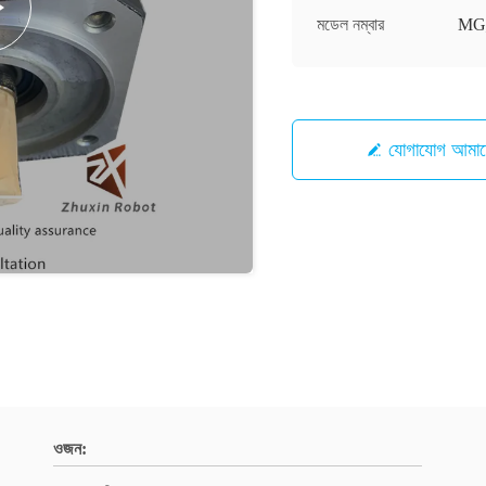
মডেল নম্বার
MG_
যোগাযোগ আ
ওজন: