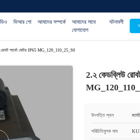
িডিও
ভিআর শো
আমাদের সম্পর্কে
আমাদের সাথে
ঘটনাবলী
অ
যোগাযোগ
র্টস রোবট সার্ভো মোটর IP65 MG_120_110_25_S0
2.২ কেডব্লিউ রোবট 
MG_120_110_
উৎপত্তি স্থল
জার্মা
পরিচিতিমুলক নাম
KU