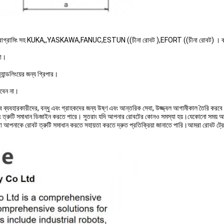
প্রোগ্রামিং সহ KUKA,,YASKAWA,FANUC,ESTUN ((চীনা রোবট ),EFORT ((চীনা রোবট) । ব্যবসা সিম
বো।
ান্ডলিংয়ের জন্য গ্রিপার।
রবেন না।
 সব ব্যবহারকারীদের, বন্ধু এবং গ্রাহকদের জন্য উষ্ণ এবং আন্তরিক সেবা, উজ্জ্বল আগামীকাল তৈরি করব
ং ত্রুটি সমাধান ডিজাইন করতে পারে। সুতরাং যদি আপনার রোবটের কোনও সমস্যা হয়।যেকোনো সময় আমা
া আপনাকে রোবট ত্রুটি সমাধান করতে সহায়তা করতে দ্রুত প্রতিক্রিয়া জানাতে পারি।আমরা রোবট ট্রেনিংও 