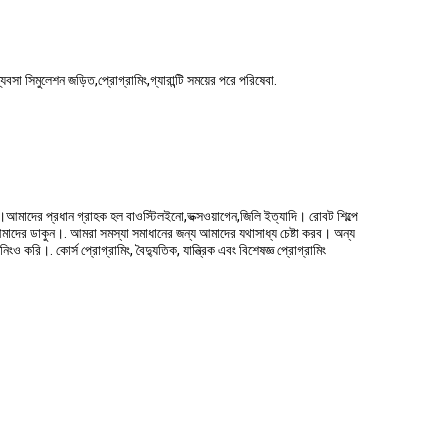
ুলেশন জড়িত,প্রোগ্রামিং,গ্যারান্টি সময়ের পরে পরিষেবা.
ে।আমাদের প্রধান গ্রাহক হল বাওস্টিলইনো,ভক্সওয়াগেন,জিলি ইত্যাদি। রোবট শিল্পে
দের ডাকুন।. আমরা সমস্যা সমাধানের জন্য আমাদের যথাসাধ্য চেষ্টা করব। অন্য
করি।. কোর্স প্রোগ্রামিং, বৈদ্যুতিক, যান্ত্রিক এবং বিশেষজ্ঞ প্রোগ্রামিং