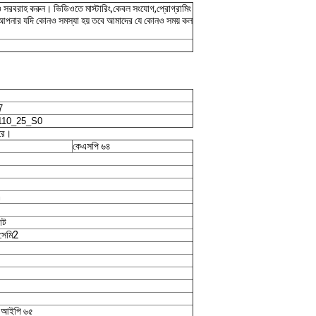
িও সরবরাহ করুন। ভিডিওতে মাস্টারিং,কেবল সংযোগ,প্রোগ্রামিং
ে। আপনার যদি কোনও সমস্যা হয় তবে আমাদের যে কোনও সময় কল
7
10_25_S0
ারে।
কেএসপি ৬৪
m
াট
সেমি2
 আইপি ৬৫