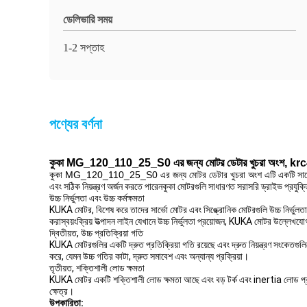
ডেলিভারি সময়
1-2 সপ্তাহ
পণ্যের বর্ণনা
কুকা MG_120_110_25_S0 এর জন্য মোটর ডেটার খুচরা অংশ
, kr
কুকা MG_120_110_25_S0 এর জন্য মোটর ডেটার খুচরা অংশ
এটি একটি সার্
এবং সঠিক নিয়ন্ত্রণ অর্জন করতে পারেনকুকা মোটরগুলি সাধারণত সরাসরি ড্রাইভ প্রযুক্তি ব
উচ্চ নির্ভুলতা এবং উচ্চ কর্মক্ষমতা
KUKA মোটর, বিশেষ করে তাদের সার্ভো মোটর এবং সিঙ্ক্রোনিক মোটরগুলি উচ্চ নির্ভুলতা এ
করাস্বয়ংক্রিয় উত্পাদন লাইন যেখানে উচ্চ নির্ভুলতা প্রয়োজন, KUKA মোটর উল্লেখযো
দ্বিতীয়ত, উচ্চ প্রতিক্রিয়া গতি
KUKA মোটরগুলির একটি দ্রুত প্রতিক্রিয়া গতি রয়েছে এবং দ্রুত নিয়ন্ত্রণ সংকেতগুলি
করে, যেমন উচ্চ গতির কাটা, দ্রুত সমাবেশ এবং অন্যান্য প্রক্রিয়া।
তৃতীয়ত, শক্তিশালী লোড ক্ষমতা
KUKA মোটর একটি শক্তিশালী লোড ক্ষমতা আছে এবং বড় টর্ক এবং inertia লোড প্রতি
ক্ষেত্র।
উপকারিতা: