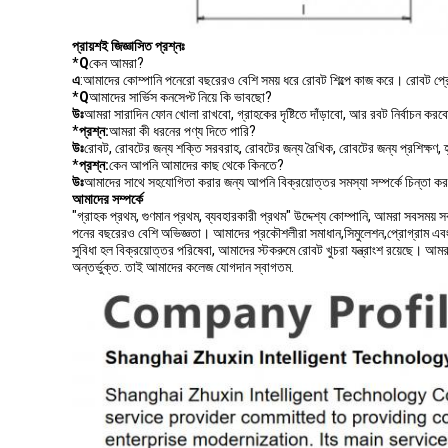
প্রায়শই জিজ্ঞাসিত প্রশ্নঃ
*
Q
কেন আমরা?
এ
:আমাদের কোম্পানি পনেরো বছরেরও বেশি সময় ধরে রোবট শিল্পে কাজ করে। রোবট 
*
Q
আমাদের সার্ভিস কনসেপ্ট নিয়ে কি ভাবছো?
উঃ
আমরা সারাদিন ফোন খোলা রাখবো, গ্রাহকের দৃষ্টিতে দাঁড়াবো, আর রবট নির্বাচন কর
*
প্রশ্ন:
আমরা কী ধরনের পণ্য দিতে পারি?
উঃ
রোবট, রোবটের জন্য শক্তি সরবরাহ, রোবটের জন্য রৈখিক, রোবটের জন্য প্রশিক্ষণ, হ্য
*
প্রশ্ন:
কেন আপনি আমাদের কাছ থেকে কিনতে?
উঃ
আমাদের সাথে সহযোগিতা করার জন্য আপনি বিক্রয়োত্তর সমস্যা সম্পর্কে চিন্তা ক
আমাদের সম্পর্কে
"গ্রাহক প্রথম, গুণমান প্রথম, ব্যবহারকারী প্রথম" উদ্দেশ্য কোম্পানি, আমরা সবসময়
পনের বছরেরও বেশি অভিজ্ঞতা। আমাদের প্রকৌশলীরা সমাধান,সিমুলেশন,প্রোগ্রাম এব
সুবিধা হল বিক্রয়োত্তর পরিষেবা, আমাদের স্টকরুমে রোবট খুচরা যন্ত্রাংশ রয়েছে। আমর
অন্তর্ভুক্ত. তাই আমাদের কলেজ যোগদান স্বাগতম.