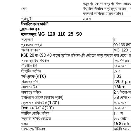
নতুন গ্রাহকদের জন্য প্রশিক্ষণ ভিড
সেবা
ইত্যাদি কীভাবে অন্তর্ভুক্ত রয়েছ
করুন বা আমাদের ইমেল পাঠান।
গ্যারান্টি
৬ মাস
উৎপত্তিস্থল:
জার্মানি
ব্র্যান্ড নামঃ
কুকা
MG_120_110_25_S0
মডেল নম্বর
:
সংস্করণ
1
প্রবন্ধের সংখ্যা
00-136-89
অর্ডার নামকরণ
MG_120_1
KSD 20 বা KSD 40 সার্ভো ড্রাইভ মডিউলগুলি মোটরের জন্য ব্যবহার করা যেতে প
সার্ভো ড্রাইভ মডিউল
কেএসপি ৪০
স্ট্যাটিক টর্ক
১২ এনএম
স্ট্যান্ডিং বর্তমান
১১ এ
টর্ক ধ্রুবক (KT0)
1.03
নামমাত্র গতি
2200 rp
নামমাত্র টর্ক
9.6Nm
নামমাত্র শক্তি
2.২ কিলোওয়
ইনার্শিয়াল মোমেন্ট (ড্রাইভ শ্যাফ্ট)
6.8 কেজি x 
ব্রেক ধরে রাখার টর্ক (120°)
১৩ এনএম
Dyn. ব্রেকিং টর্ক (20°)
১৮ এনএম
সর্বাধিক ব্রেকিং শক্তি
৪০০ জ
মধ্যবর্তী সার্কিট ভোল্টেজ
৫৬০ ভোল্ট
ওজন
16.8 কেজি
সুরক্ষা শ্রেণীবিভাগ
আইপি ৬৪ বা