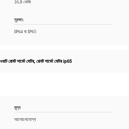
16.8 কেজি
সুরক্ষা:
IP64 বা IP65
য়াট রোবট সার্ভো মোটর
,
রোবট সার্ভো মোটর ip65
মূল্য
আলোচনাযোগ্য