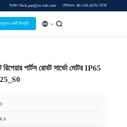
ইমেইল Nick.pan@zx-rob.com
টেলিফোন: 86-150-2676-7970


নুরোধ একটি উদ্ধৃতি
রিপেয়ার পার্টস রোবট সার্ভো মোটর IP65
25_S0
নি
KA