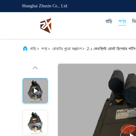
Shanghai Zhuxin Co., Ltd.
বাড়ি
পণ্য
ভ
বাড়ি
>
পণ্য
>
রোবটের খুচরা যন্ত্রাংশ
>
2.২ কেডব্লিউ রোবট রিপেয়ার পা