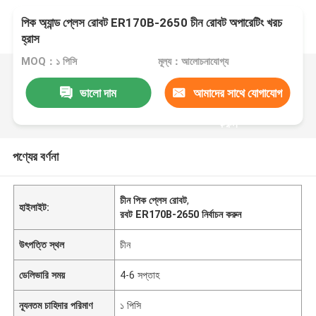
পিক অ্যান্ড প্লেস রোবট ER170B-2650 চীন রোবট অপারেটিং খরচ
হ্রাস
MOQ：১ পিসি
মূল্য：আলোচনাযোগ্য
ভালো দাম
আমাদের সাথে যোগাযোগ
করুন
পণ্যের বর্ণনা
চীন পিক প্লেস রোবট
,
হাইলাইট:
রবট ER170B-2650 নির্বাচন করুন
উৎপত্তি স্থল
চীন
ডেলিভারি সময়
4-6 সপ্তাহ
ন্যূনতম চাহিদার পরিমাণ
১ পিসি