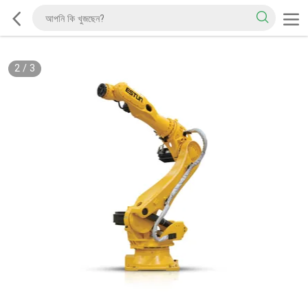
2
/
3