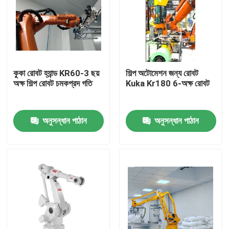
কুকা রোবট হ্যান্ড KR60-3 ছয়
শিল্প অটোমেশন জন্য রোবট
অক্ষ শিল্প রোবট চমকপ্রদ গতি
Kuka Kr180 6-অক্ষ রোবট
অনুসন্ধান পাঠান
অনুসন্ধান পাঠান
বাড়ি
পণ্য
ভিডিও