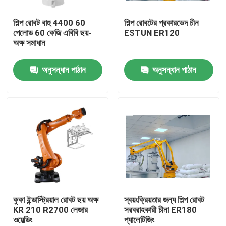
শিল্প রোবট বাহু 4400 60
শিল্প রোবটের প্রকারভেদ চীন
ভিআর শো
পেলোড 60 কেজি এবিবি ছয়-
ESTUN ER120
অক্ষ সমাধান
আমাদের সম্পর্কে
অনুসন্ধান পাঠান
অনুসন্ধান পাঠান
কারখানা পরিদর্শন
গুণমান নিয়ন্ত্রণ
আমাদের সাথে যোগাযোগ
খবর
কুকা ইন্ডাস্ট্রিয়াল রোবট ছয় অক্ষ
স্বয়ংক্রিয়তার জন্য শিল্প রোবট
KR 210 R2700 লেজার
সরবরাহকারী চীনা ER180
ওয়েল্ডিং
প্যালেটিজিং
মামলা