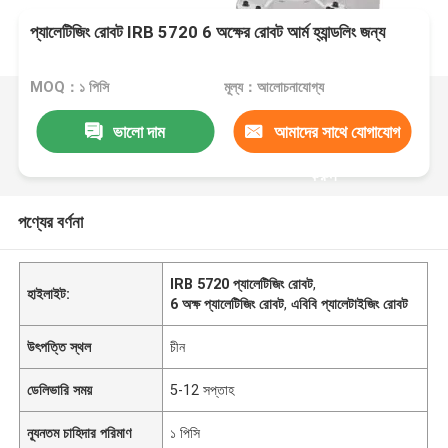
প্যালেটিজিং রোবট IRB 5720 6 অক্ষের রোবট আর্ম হ্যান্ডলিং জন্য
MOQ：১ পিসি
মূল্য：আলোচনাযোগ্য
ভালো দাম
আমাদের সাথে যোগাযোগ
করুন
পণ্যের বর্ণনা
IRB 5720 প্যালেটিজিং রোবট
,
হাইলাইট:
6 অক্ষ প্যালেটিজিং রোবট
,
এবিবি প্যালেটাইজিং রোবট
উৎপত্তি স্থল
চীন
ডেলিভারি সময়
5-12 সপ্তাহ
ন্যূনতম চাহিদার পরিমাণ
১ পিসি