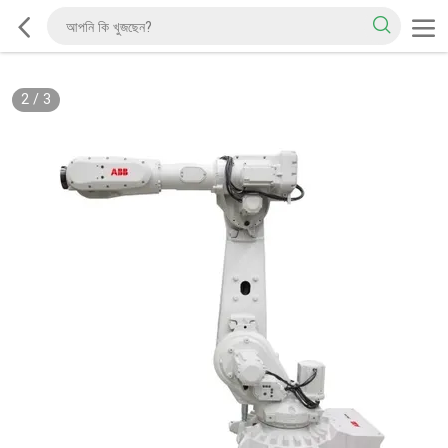
2
/
3