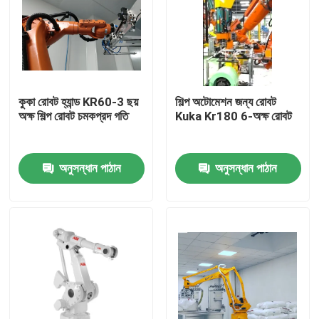
কুকা রোবট হ্যান্ড KR60-3 ছয়
শিল্প অটোমেশন জন্য রোবট
অক্ষ শিল্প রোবট চমকপ্রদ গতি
Kuka Kr180 6-অক্ষ রোবট
অনুসন্ধান পাঠান
অনুসন্ধান পাঠান
বাড়ি
পণ্য
ভিডিও