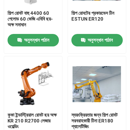
শিল্প রোবট বাহু 4400 60
শিল্প রোবটের প্রকারভেদ চীন
ভিআর শো
পেলোড 60 কেজি এবিবি ছয়-
ESTUN ER120
অক্ষ সমাধান
আমাদের সম্পর্কে
অনুসন্ধান পাঠান
অনুসন্ধান পাঠান
কারখানা পরিদর্শন
গুণমান নিয়ন্ত্রণ
আমাদের সাথে যোগাযোগ
খবর
কুকা ইন্ডাস্ট্রিয়াল রোবট ছয় অক্ষ
স্বয়ংক্রিয়তার জন্য শিল্প রোবট
KR 210 R2700 লেজার
সরবরাহকারী চীনা ER180
ওয়েল্ডিং
প্যালেটিজিং
মামলা