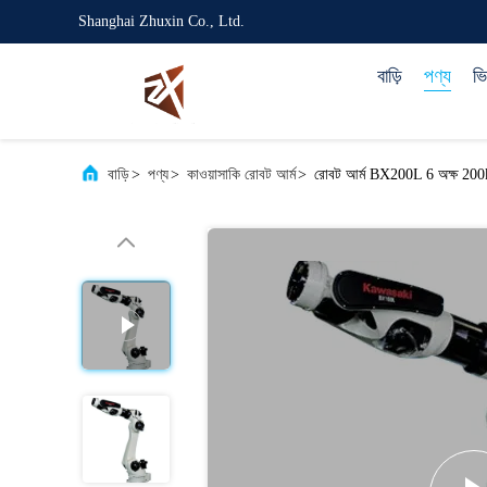
Shanghai Zhuxin Co., Ltd.
বাড়ি
পণ্য
ভ
বাড়ি
>
পণ্য
>
কাওয়াসাকি রোবট আর্ম
>
রোবট আর্ম BX200L 6 অক্ষ 200kg