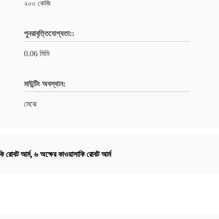
২০০ কেজি
পুনরাবৃত্তিযোগ্যতা::
0.06 মিমি
মাউন্টিং অবস্থান:
মেঝে
ি রোবট আর্ম
,
৬ অক্ষের কাওয়াসাকি রোবট আর্ম