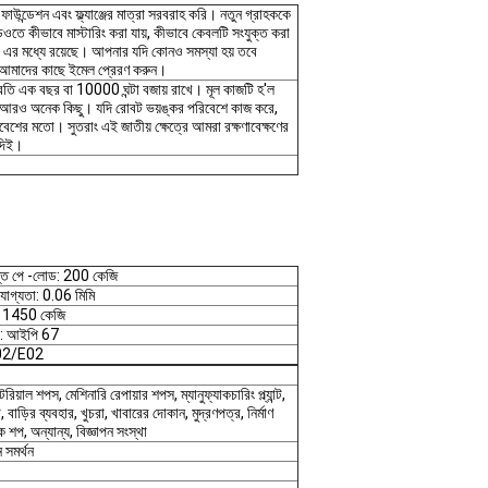
াউন্ডেশন এবং ফ্ল্যাঞ্জের মাত্রা সরবরাহ করি। নতুন গ্রাহককে
ওতে কীভাবে মাস্টারিং করা যায়, কীভাবে কেবলটি সংযুক্ত করা
এবং এর মধ্যে রয়েছে। আপনার যদি কোনও সমস্যা হয় তবে
আমাদের কাছে ইমেল প্রেরণ করুন।
রতি এক বছর বা 10000 ঘন্টা বজায় রাখে। মূল কাজটি হ'ল
ং আরও অনেক কিছু। যদি রোবট ভয়ঙ্কর পরিবেশে কাজ করে,
েশের মতো। সুতরাং এই জাতীয় ক্ষেত্রে আমরা রক্ষণাবেক্ষণের
 দিই।
্ত পে -লোড: 200 কেজি
িযোগ্যতা: 0.06 মিমি
য় 1450 কেজি
টিং: আইপি 67
 F02/E02
িয়াল শপস, মেশিনারি রেপায়ার শপস, ম্যানুফ্যাকচারিং প্ল্যান্ট,
া, বাড়ির ব্যবহার, খুচরা, খাবারের দোকান, মুদ্রণপত্র, নির্মাণ
শপ, অন্যান্য, বিজ্ঞাপন সংস্থা
 সমর্থন