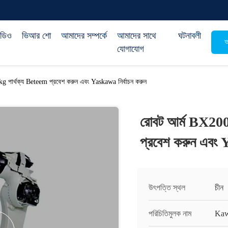
িডিও
ভিআর শো
আমাদের সম্পর্কে
আমাদের সাথে
ঘটনাবলী
অ
যোগাযোগ
 পার্থক্য Beteem প্রবেশ করুন এবং Yaskawa নির্বাচন করুন
রোবট আর্ম BX200
প্রবেশ করুন এবং 
উৎপত্তি স্থল
চীন
পরিচিতিমুলক নাম
Kaw