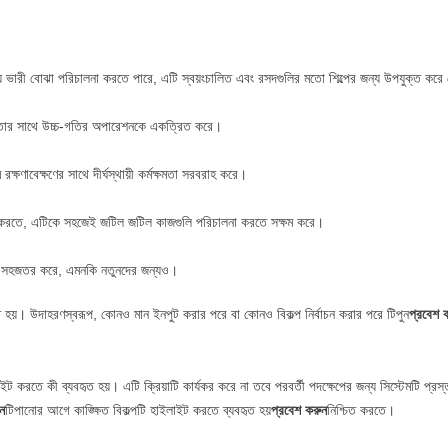
্দ্যে ভারী বোঝা পরিচালনা করতে পারে, এটি স্বয়ংচালিত এবং রসদগুলির মতো শিল্পের জন্য উপযুক্ত কর
 নির্ভুলতার সাথে উচ্চ-গতির অপারেশনকে একত্রিত করে।
 রক্ষণাবেক্ষণের সাথে দীর্ঘস্থায়ী কর্মক্ষমতা সরবরাহ করে।
 করতে, এটিকে সহজেই জটিল জটিল কাজগুলি পরিচালনা করতে সক্ষম করে।
নকে সহজতর করে, এমনকি নতুনদের জন্যও।
ৃত হয়। উদাহরণস্বরূপ, কোনও মান ইনপুট করার পরে বা কোনও বিকল্প নির্বাচন করার পরে টিপুন
প্রবেশ 
ইট করতে কী ব্যবহৃত হয়। এটি ক্রিয়াটি কার্যকর করে না তবে পরবর্তী পদক্ষেপের জন্য সিস্টেমটি প্রস
ুন
টিপানোর আগে কাঙ্ক্ষিত বিকল্পটি হাইলাইট করতে ব্যবহৃত হয়
প্রবেশ করুন
নিশ্চিত করতে।