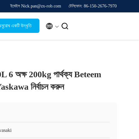
ইমেইল Nick.pan@zx-rob.com
টেলিফোন: 86-150-2676-7970


নুরোধ একটি উদ্ধৃতি
L 6 অক্ষ 200kg পার্থক্য Beteem
Yaskawa নির্বাচন করুন
asaki