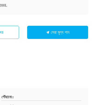
200L
মাদের
সেরা মূল্য পান
পৌঁছানো::