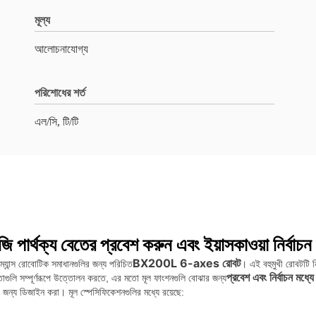
মূল্য
আলোচনাযোগ্য
পরিশোধের শর্ত
এল/সি, টি/টি
ার্থক্য বেতের প্রবেশ করুন এবং ইয়াসকাওয়া নির্বাচন
BX200L 6-axes রোবট
্যান্স রোবোটিক সমাধানগুলির জন্য পরিচিত
। এই বহুমুখী রোবটটি ন
প্রবেশ এবং নির্বাচন মধ্যে 
তাগুলি সম্পূর্ণরূপে উত্তোলন করতে, এর মতো মূল ফাংশনগুলি বোঝার জন্য
ের জন্য ডিজাইন করা। মূল স্পেসিফিকেশনগুলির মধ্যে রয়েছে: