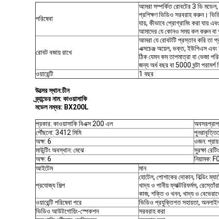
আমরা সম্পর্কিত রোবটের 3 ডি মডেল, ফ
প্রশিক্ষণ ভিডিও সরবরাহ করুন। ভিডি
পরিষেবা
যায়, কীভাবে প্রোগ্রামিং করা যায় 
আমাদের যে কোনও সময় কল করুন বা 
আমরা যে রোবটটি প্রস্তাব করি তা প্
এক্সচেঞ্জ অয়েল, ভক্ত, ইউপিএস এব
রোবট বজায় রাখে
ঠিক যেমন কম তাপমাত্রা বা ভেজা পরিব
জন্য অর্ধ বছর বা 5000 ঘন্টা পরামর্শ
ওয়ারেন্টি
1 বছর
উত্সের স্থান:
চীন
ব্র্যান্ডের নাম:
কাওয়াসাকি
মডেল নম্বর:
BX200L
প্রকার: কাওয়াসাকি বিএক্স 200 এল
অবসরপ্রাপ
পৌঁছনো: 3412 মিমি
পুনরাবৃত্ত
অক্ষ: 6
ওজন: প্রা
মাউন্টিং অবস্থান: মেঝে
সুরক্ষা রে
অক্ষ: 6
নিয়ামক:
আইটেম
মান
হোটেল, পোশাকের দোকান, বিল্ডিং ম্যাটের
প্রযোজ্য শিল্প
খাদ্য ও পানীয় ফ্যাক্টরিফর্মস, রেস্তোঁর
কাজ, শক্তি ও খনন, খাদ্য ও বেভেরাকে 
ওয়ারেন্টি পরিষেবা পরে
ভিডিও প্রযুক্তিগত সহায়তা, অনলাইন
ভিডিও আউটগোয়িং-স্পেকশন
সরবরাহ করা