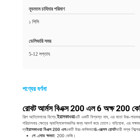
ন্যূনতম চাহিদার পরিমাণ
১ পিসি
ডেলিভারি সময়
5-12 সপ্তাহ
পণ্যের বর্ণনা
রোবট আর্মস বিএক্স 200 এল 6 অক্ষ 200 কেজি প
ইয়াসকাওয়া
শিল্প অটোমেশনের বিশ্বে,
এটি একটি বিশ্বস্ত নাম, এর মতো উচ্চ-পারফরম
পরিচালনার ক্ষেত্রে অ্যাপ্লিকেশনগুলির জন্য আদর্শ করে তোলে। যাইহোক, এর সক্ষম
দ্য
ইয়াসকাওয়া বিএক্স 200 এল
একটি উচ্চ-কর্মক্ষমতা
6-এক্সেস রোবট
ভারী শুল্ক শিল্প
পে -লোড ক্ষমতা
: 200 কেজি।