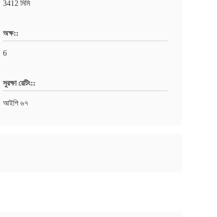
3412 মিমি
অক্ষ::
6
সুরক্ষা রেটিং::
আইপি ৬৭