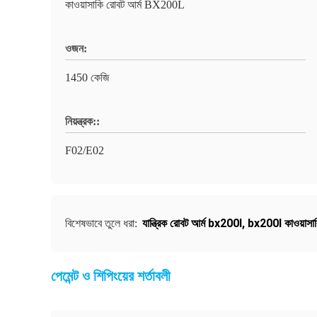
কাওয়াসাকি রোবট আর্ম BX200L
ওজন:
1450 কেজি
নিয়ন্ত্রক::
F02/E02
যান্ত্রিক রোবট আর্ম bx200l
,
bx200l কাওয়াসাক
বিশেষভাবে তুলে ধরা:
পেমেন্ট ও শিপিংয়ের শর্তাবলী