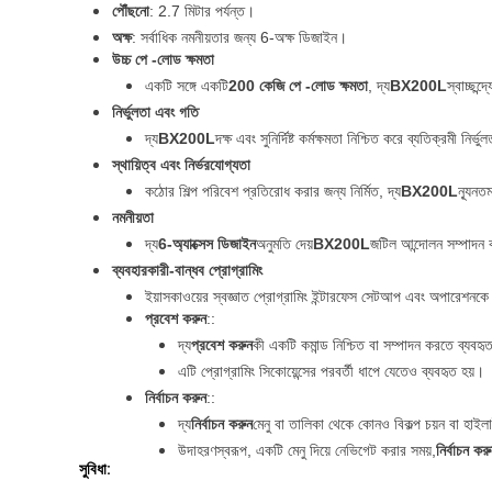
পৌঁছনো
: 2.7 মিটার পর্যন্ত।
অক্ষ
: সর্বাধিক নমনীয়তার জন্য 6-অক্ষ ডিজাইন।
উচ্চ পে -লোড ক্ষমতা
একটি সঙ্গে একটি
200 কেজি পে -লোড ক্ষমতা
, দ্য
BX200L
স্বাচ্ছন
নির্ভুলতা এবং গতি
দ্য
BX200L
দক্ষ এবং সুনির্দিষ্ট কর্মক্ষমতা নিশ্চিত করে ব্যতিক্রমী
স্থায়িত্ব এবং নির্ভরযোগ্যতা
কঠোর শিল্প পরিবেশ প্রতিরোধ করার জন্য নির্মিত, দ্য
BX200L
ন্যূনতম
নমনীয়তা
দ্য
6-অ্যাক্সেস ডিজাইন
অনুমতি দেয়
BX200L
জটিল আন্দোলন সম্পাদন
ব্যবহারকারী-বান্ধব প্রোগ্রামিং
ইয়াসকাওয়ের স্বজ্ঞাত প্রোগ্রামিং ইন্টারফেস সেটআপ এবং অপারেশ
প্রবেশ করুন
::
দ্য
প্রবেশ করুন
কী একটি কমান্ড নিশ্চিত বা সম্পাদন করতে ব্যবহ
এটি প্রোগ্রামিং সিকোয়েন্সের পরবর্তী ধাপে যেতেও ব্যবহৃত হয়।
নির্বাচন করুন
::
দ্য
নির্বাচন করুন
মেনু বা তালিকা থেকে কোনও বিকল্প চয়ন বা হাইলা
উদাহরণস্বরূপ, একটি মেনু দিয়ে নেভিগেট করার সময়,
নির্বাচন কর
সুবিধা: