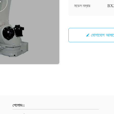
মডেল নম্বার
BX
যোগাযোগ আ
পেলোড::