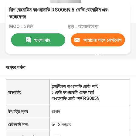
শিল্প রোবোটিক্স কাওয়াসাকি RS005N 5 কেজি রোবোটিক্স এবং
অটোমেশন
MOQ：১ পিসি
মূল্য：আলোচনাযোগ্য
ভালো দাম
আমাদের সাথে যোগাযোগ
করুন
পণ্যের বর্ণনা
ইন্ডাস্ট্রিজ কাওয়াসাকি রোবট আর্ম
,
হাইলাইট:
৫ কেজি কাওয়াসাকি রোবট আর্ম
,
কাওয়াসাকি রোবট আর্ম RS005N
উৎপত্তি স্থল
জাপান
ডেলিভারি সময়
5-12 সপ্তাহ