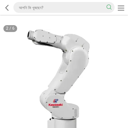
2
/
6