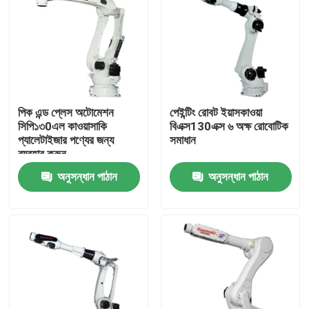
পিক এন্ড প্লেস অটোমেশন
পেইন্টিং রোবট ইয়াসকাওয়া
সিপি১৩0এল কাওয়াসাকি
বিএক্স130এক্স ৬ অক্ষ রোবোটিক
প্যালেটাইজার পণ্যের জন্য
সমাধান
ব্যবহার করুন
অনুসন্ধান পাঠান
অনুসন্ধান পাঠান
বাড়ি
পণ্য
ভিডিও