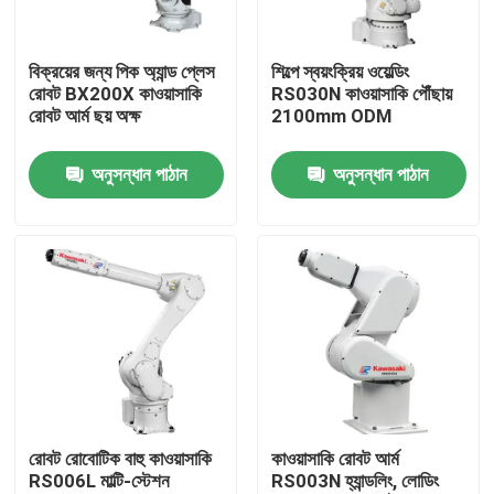
ভিআর শো
বিক্রয়ের জন্য পিক অ্যান্ড প্লেস
শিল্পে স্বয়ংক্রিয় ওয়েল্ডিং
রোবট BX200X কাওয়াসাকি
RS030N কাওয়াসাকি পৌঁছায়
রোবট আর্ম ছয় অক্ষ
2100mm ODM
আমাদের সম্পর্কে
অনুসন্ধান পাঠান
অনুসন্ধান পাঠান
কারখানা পরিদর্শন
গুণমান নিয়ন্ত্রণ
আমাদের সাথে যোগাযোগ
খবর
রোবট রোবোটিক বাহু কাওয়াসাকি
কাওয়াসাকি রোবট আর্ম
RS006L মাল্টি-স্টেশন
RS003N হ্যান্ডলিং, লোডিং
মামলা