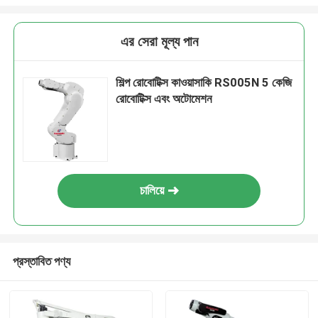
এর সেরা মূল্য পান
শিল্প রোবোটিক্স কাওয়াসাকি RS005N 5 কেজি
রোবোটিক্স এবং অটোমেশন
চালিয়ে
প্রস্তাবিত পণ্য