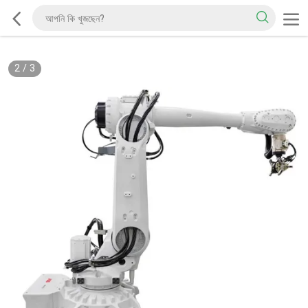
2
/
3