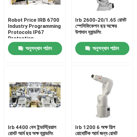
ভিআর শো
Robot Price IRB 6700
Irb 2600-20/1.65 রোবট
Industry Programming
স্পেসিফিকেশন ছয় অক্ষের
Protocols IP67
উপাদান হ্যান্ডলিং
আমাদের সম্পর্কে
Protection
অনুসন্ধান পাঠান
অনুসন্ধান পাঠান
কারখানা পরিদর্শন
গুণমান নিয়ন্ত্রণ
আমাদের সাথে যোগাযোগ
খবর
Irb 4400 বেস ইন্ডাস্ট্রিয়াল
Irb 1200 6 অক্ষ শিল্প
রোবট আর্ম ছয় অক্ষ হ্যান্ডলিং
রোবোটিক আর্ম জন্য রোবট
মামলা