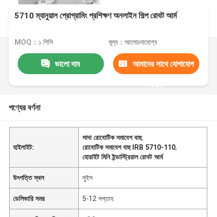
5710 ম্যানুয়াল প্রোগ্রামিং প্রশিক্ষণ অনলাইন শিল্প রোবট আর্ম
MOQ：১ পিসি
মূল্য：আলোচনাযোগ্য
ভালো দাম
আমাদের সাথে যোগাযোগ
করুন
পণ্যের বর্ণনা
সাদা রোবোটিক সমাবেশ বাহু
,
হাইলাইট:
রোবোটিক সমাবেশ বাহু IRB 5710-110
,
হোয়াইট মিনি ইন্ডাস্ট্রিয়াল রোবট আর্ম
উৎপত্তি স্থল
সুইস
ডেলিভারি সময়
5-12 সপ্তাহ