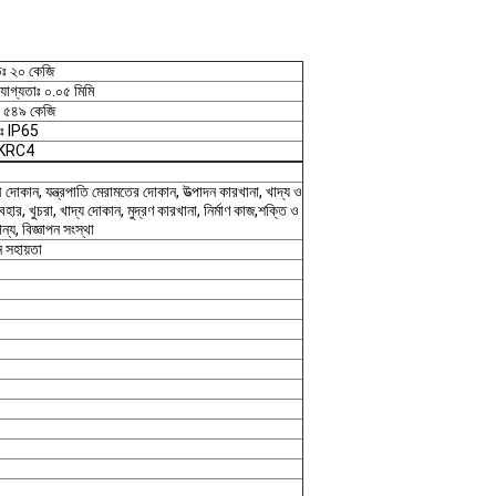
ডঃ ২০ কেজি
িযোগ্যতাঃ ০.০৫ মিমি
় ৫৪৯ কেজি
িংঃ IP65
র: KRC4
 দোকান, যন্ত্রপাতি মেরামতের দোকান, উত্পাদন কারখানা, খাদ্য ও
ব্যবহার, খুচরা, খাদ্য দোকান, মুদ্রণ কারখানা, নির্মাণ কাজ,শক্তি ও
ন্য, বিজ্ঞাপন সংস্থা
 সহায়তা