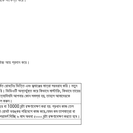
়কে সংক্ষিপ্ত করে।
 উচ্চ আয় প্রদান করে।
 রোবটের ভিত্তি এবং ফ্ল্যাঞ্জের মাত্রা সরবরাহ করি। নতুন
ি। ভিডিওটি অন্তর্ভুক্ত করে কিভাবে মাস্টারিং, কিভাবে তারের
ং ইত্যাদিযদি আপনার কোন সমস্যা হয়, তাহলে আমাদেরকে
ইল করুন।
 বা 10000 ঘন্টা রক্ষণাবেক্ষণ করা হয়. প্রধান কাজ তেল
যদি রোবট ভয়ঙ্কর পরিবেশে কাজ করে,যেমন কম তাপমাত্রা বা
রামর্শ দিচ্ছি ৬ মাস অথবা ৫০০০ ঘন্টা রক্ষণাবেক্ষণ করতে হবে।