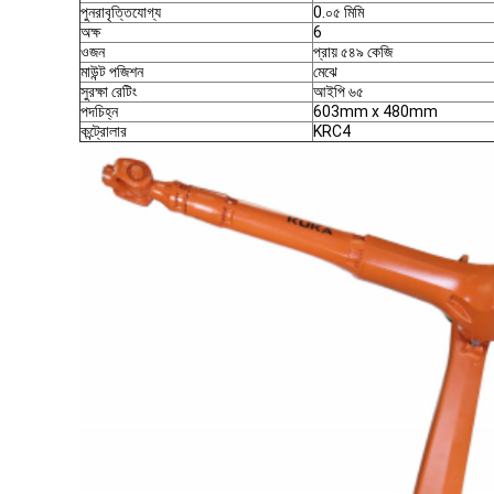
পুনরাবৃত্তিযোগ্য
0.০৫ মিমি
অক্ষ
6
ওজন
প্রায় ৫৪৯ কেজি
মাউন্ট পজিশন
মেঝে
সুরক্ষা রেটিং
আইপি ৬৫
পদচিহ্ন
603mm x 480mm
কন্ট্রোলার
KRC4