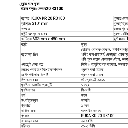
ব্র্যান্ড নামঃ
কুকা
মডেল নম্বরঃ
কেআর
20 R3100
প্রকারঃ KUKA KR 20 R3100
পুনরায় লো
ব্যাপ্তিঃ 3101mm
পুনরাবৃত্ত
অক্ষঃ ৬
ওজনঃ প্রায
মাউন্ট অবস্থানঃ মেঝে
সুরক্ষা রেট
পদচিহ্নঃ 603mm x 480mm
কন্ট্রোলা
পয়েন্ট
মূল্য
হোটেল, পোশাক দোকান, নির্মাণ সামগ্রী
প্রযোজ্য শিল্প
পানীয় কারখানাফার্ম, রেস্টুরেন্ট, হোম 
খনি, ফুড অ্যান্ড বেভারেজ স্টোর, অন্যা
ওয়ারেন্টি সেবা পরে
ভিডিও প্রযুক্তিগত সহায়তা, অনলাইন
ভিডিও-আউটগোয়িং-ইনস্পেকশন
প্রদান করা হয়েছে
মেশিন পরীক্ষার রিপোর্ট
প্রদান করা হয়েছে
বিপণনের ধরন
হট প্রোডাক্ট ২০১৯
মূল উপাদানগুলির গ্যারান্টি
১ বছর
মূল উপাদান
পিএলসি
শর্ত
নতুন
উৎপত্তিস্থল
জার্মানি
গ্যারান্টি
১ বছর
সার্ভিস মোড
অনলাইন সহায়তা
প্রকার
KUKA KR 20 R3100
নামমাত্র বহন
২০ কেজি
পরিসরে
৩১০১ মিমি