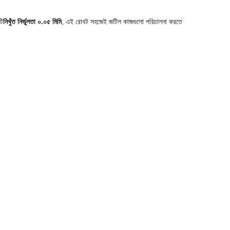
টি
নিখুঁত নির্ভুলতা ০.০৫ মিমি
, এই রোবট সহজেই জটিল কাজগুলো পরিচালনা করতে