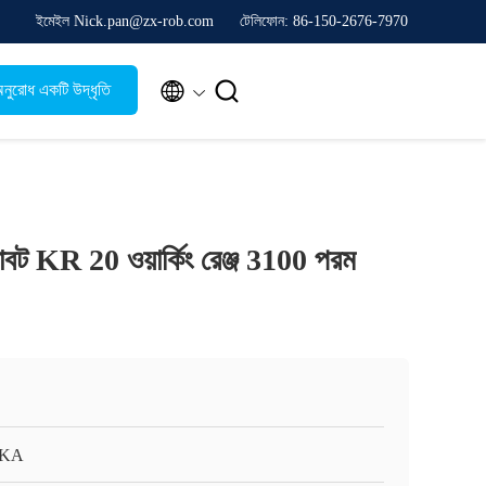
ইমেইল Nick.pan@zx-rob.com
টেলিফোন: 86-150-2676-7970


নুরোধ একটি উদ্ধৃতি
ল রোবট KR 20 ওয়ার্কিং রেঞ্জ 3100 পরম
KA