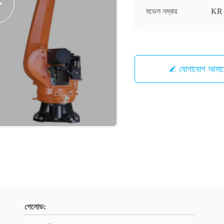
মডেল নম্বার
KR 
যোগাযোগ আ
পেলোড: