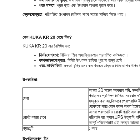
উৎপাদনশীলতা বৃদ্ধি
: উৎপাদন প্রক্রিয়াকে সহজতর করে এবং চক্রের সময
খরচ দক্ষতা
: শ্রম ব্যয় এবং উপাদান অপচয় হ্রাস করে।
স্কেলযোগ্যতা
: পরিবর্তিত উৎপাদন চাহিদার সাথে সহজে মানিয়ে নিতে পারে।
কেন KUKA KR 20 বেছে নিন?
KUKA KR 20 এর বৈশিষ্ট্য হল:
নির্ভরযোগ্যতা
: বিভিন্ন শিল্প অ্যাপ্লিকেশনে প্রমাণিত কর্মক্ষমতা।
কাস্টমাইজযোগ্যতা
: নির্দিষ্ট উৎপাদন চাহিদা পূরণের জন্য তৈরি।
খরচ-কার্যকারিতা
: দক্ষতা বৃদ্ধি এবং কম খরচের মাধ্যমে বিনিয়োগের উপর
উপকারিতা:
আমরা 3D মডেল সরবরাহ করি, সম্পর্কিত
গ্রাহকের প্রশিক্ষণ ভিডিও সরবরাহ কর
সেবা
সংযুক্ত করা হয়,কিভাবে প্রোগ্রামি
যেকোনো সময় ফোন করুন অথবা ইমে
আমরা প্রস্তাবিত রোবট প্রতি এক বছর
রোবট বজায় রাখে
পরিবর্তন হয়, ফ্যান,UPS ইত্যাদি. 
আর্দ্র পরিবেশতাই এই ক্ষেত্রে আমরা প
গ্যারান্টি
১ বছর
উৎপত্তিস্থল: চীন