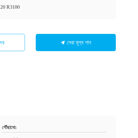
20 R3100
মাদের
সেরা মূল্য পান
পৌঁছানো: