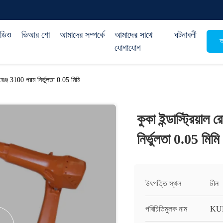
িডিও
ভিআর শো
আমাদের সম্পর্কে
আমাদের সাথে
ঘটনাবলী
অ
যোগাযোগ
 রেঞ্জ 3100 পরম নির্ভুলতা 0.05 মিমি
কুকা ইন্ডাস্ট্রিয়া
নির্ভুলতা 0.05 মিমি
উৎপত্তি স্থল
চীন
পরিচিতিমুলক নাম
KU