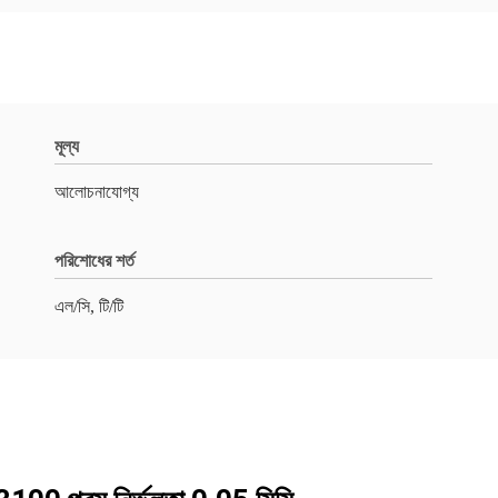
মূল্য
আলোচনাযোগ্য
পরিশোধের শর্ত
এল/সি, টি/টি