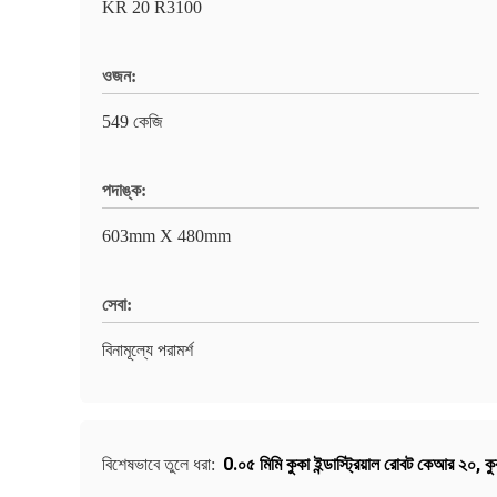
KR 20 R3100
ওজন:
549 কেজি
পদাঙ্ক:
603mm X 480mm
সেবা:
বিনামূল্যে পরামর্শ
0.০৫ মিমি কুকা ইন্ডাস্ট্রিয়াল রোবট কেআর ২০
,
কু
বিশেষভাবে তুলে ধরা: