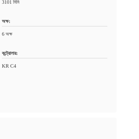
3101 মিমি
অক্ষ:
6 অক্ষ
কন্ট্রোলার:
KR C4