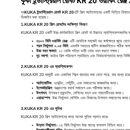
কুকা ইন্ডাস্ট্রিয়াল রোবট KR 20 ওয়ার্কিং রে
দ্য
KUKA ইন্ডাস্ট্রিয়াল রোবট KR 20
এটি শিল্প অটোমেশনের একটি ভিত্তি হিসাবে 
ডিজাইন করা হয়েছে।
1.
KUKA KR 20 শিল্প রোবটের সংক্ষিপ্ত বিবরণ
KUKA KR 20 একটি উচ্চ-কার্যকারিতা শিল্প রোবট যা উচ্চতর অ্যাপ্লিকেশনগুলির জন্য
৩১০০ মিমি ওয়ার্কিং রেঞ্জ
: এটি রোবটকে সহজেই বড় কর্মক্ষেত্র জুড়ে যেত
পরম নির্ভুলতা ০.০৫ মিমি
: এমনকি সবচেয়ে জটিল কাজগুলিতেও সঠিক অপা
উচ্চ বহন ক্ষমতা
: ২০ কেজি পর্যন্ত ভারী লোড বহন করতে সক্ষম।
দৃঢ় নকশা
: কঠোর শিল্প পরিবেশে স্থায়িত্ব এবং নির্ভরযোগ্যতার জন্য নির্ম
2.
KUKA KR 20 এর অ্যাপ্লিকেশন
KUKA KR 20 বহুমুখী এবং একাধিক শিল্পে ব্যবহার করা যেতে পারে, যার মধ্যে রয়ে
অটোমোটিভ
: ওয়েল্ডিং, পেইন্টিং, এবং সমাবেশের কাজগুলির জন্য।
ইলেকট্রনিক্স
: যন্ত্রাংশের যথার্থ সমাবেশ এবং পরীক্ষার জন্য।
উৎপাদন
: উপকরণ হ্যান্ডলিং, মেশিনের যত্ন এবং প্যালেটিংয়ের জন্য।
এয়ারস্পেস
: উচ্চ নির্ভুলতা মেশিনিং এবং বিমানের উপাদান সমাবেশের জন্য
3.
KUKA KR 20 এর সুবিধা
KUKA KR 20 শিল্প অটোমেশনের জন্য অনেক সুবিধা প্রদান করেঃ
উন্নত নির্ভুলতা
০.০৫ মিমি নির্ভুলতা উচ্চ মানের ফলাফল নিশ্চিত করে।