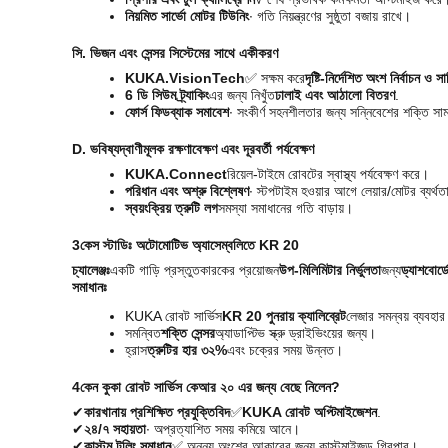
নিয়মিত সার্ভো মোটর টিউনিং
∙ গতি নিয়ন্ত্রণের সুষ্ঠুতা বজায় রাখে।
সি. ভিজন এবং সেন্সর সিস্টেমের সাথে একীকরণ
KUKA.VisionTech
✅ সক্ষম করে
দৃষ্টি-নির্দেশিত অংশ নির্বাচন ও 
6 ডি সিউম ট্র্যাকিং
এর জন্য নিখুঁত
ঢালাই এবং আঠালো বিতরণ
.
ফোর্স ফিডব্যাক সমাবেশ
∙ সংকীর্ণ সহনশীলতার জন্য সন্নিবেশের শক্তি সাম
D. ভবিষ্যদ্বাণীমূলক রক্ষণাবেক্ষণ এবং দূরবর্তী পর্যবেক্ষণ
KUKA.Connect
রিয়েল-টাইমে রোবটের স্বাস্থ্য পর্যবেক্ষণ করে।
পরিধান এবং অশ্রু বিশ্লেষণ
∙ স্টপটাইম হওয়ার আগে লেয়ার/মোটর ব্যর্থতার
স্বয়ংক্রিয় ত্রুটি লগ
সমস্যা সমাধানের গতি বাড়ায়।
3কেস স্টাডিঃ অটোমোটিভ অ্যাসেম্বলিতে KR 20
চ্যালেঞ্জঃ
একটি গাড়ি প্রস্তুতকারকের প্রয়োজন
উপ-মিলিমিটার নির্ভুলতা
জন্য
ড্যাশবোর্ড
সমাধানঃ
KUKA রোবট সার্ভিস
KR 20 পুনরায় ক্যালিব্রেট
লেজার সমন্বয় ব্যবহা
সমন্বিত
শক্তি সেন্সর
অ্যাডাপ্টিভ স্ক্রু ড্রাইভিংয়ের জন্য।
হ্রাস
ত্রুটির হার ৩২%
এবং চক্রের সময় উন্নত।
4কেন কুকা রোবট সার্ভিস কেআর ২০ এর জন্য বেছে নিলেন?
✔
কারখানায় প্রশিক্ষিত প্রযুক্তিবিদ
✅
KUKA রোবট অপ্টিমাইজেশন
.
✔
২৪/৭ সহায়তা
∙ অপ্রত্যাশিত সময় কমিয়ে আনে।
✔
কাস্টম টুলিং সমাধান
✅ অনন্য অংশের আকারের জন্য কাস্টমাইজড গ্রিপার।