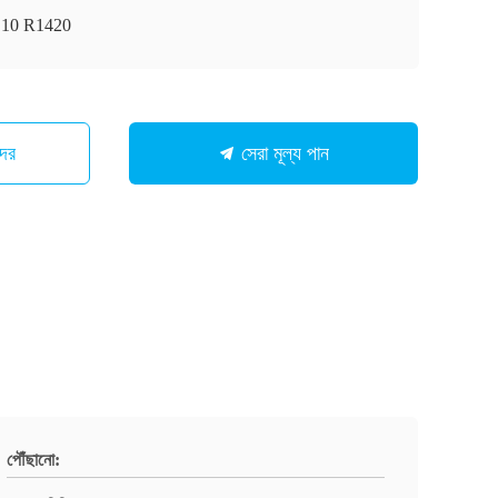
10 R1420
মাদের
সেরা মূল্য পান
পৌঁছানো: