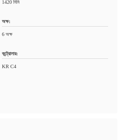
1420 মিমি
অক্ষ:
6 অক্ষ
কন্ট্রোলার:
KR C4