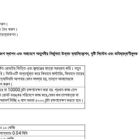
করুন।
বং বৈধ করুন।
্টারঅ্যাকশন।
ংশ স্থাপন এবং সমাবেশে অতুলনীয় নির্ভুলতা
.
উন্নত ক্যালিব্রেশন, দৃষ্টি সিস্টেম এবং ভবিষ্যদ্বাণীমূলক র
 রোবটের ভিত্তি এবং ফ্ল্যাঞ্জের মাত্রা সরবরাহ করি। নতুন
ি। ভিডিওটি অন্তর্ভুক্ত করে কিভাবে মাস্টারিং, কিভাবে তারের
ং ইত্যাদিযদি আপনার কোন সমস্যা হয়, তাহলে আমাদেরকে
ইল করুন।
 বা 10000 ঘন্টা রক্ষণাবেক্ষণ করা হয়. প্রধান কাজ তেল
যদি রোবট ভয়ঙ্কর পরিবেশে কাজ করে,যেমন কম তাপমাত্রা বা
রামর্শ দিচ্ছি ৬ মাস অথবা ৫০০০ ঘন্টা রক্ষণাবেক্ষণ করতে হবে।
ডঃ ১০ কেজি
িযোগ্যতাঃ 0.04 মিমি
় ১.৬ কেজি