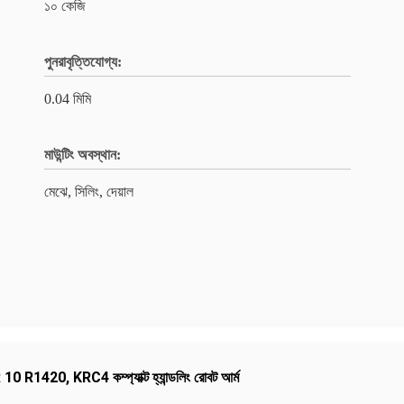
১০ কেজি
পুনরাবৃত্তিযোগ্য:
0.04 মিমি
মাউন্টিং অবস্থান:
মেঝে, সিলিং, দেয়াল
R 10 R1420
,
KRC4 কম্প্যাক্ট হ্যান্ডলিং রোবট আর্ম