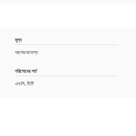
মূল্য
আলোচনাযোগ্য
পরিশোধের শর্ত
এল/সি, টি/টি