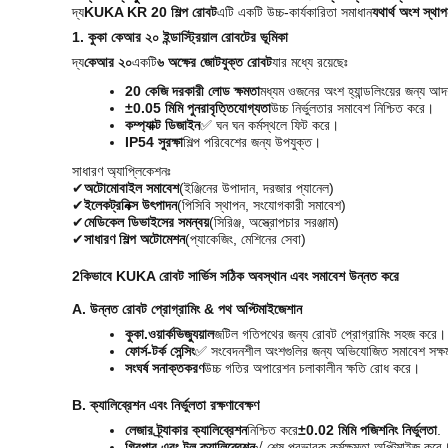
দ্য
KUKA KR 20 শিল্প রোবট
এটি একটি উচ্চ-কার্যকারিতা সমাধান
যথার্থ অংশ স্থা
1. কুকা কেআর ২০ ইন্ডাস্ট্রিয়াল রোবটের ভূমিকা
দ্য
কেআর ২০
একটি
৬ অক্ষের জোটযুক্ত রোবট
যার মধ্যে রয়েছেঃ
20 কেজি দরকারী লোড ক্ষমতা
মধ্যম ওজনের অংশ হ্যান্ডলিংয়ের জন্য আদ
±0.05 মিমি পুনরাবৃত্তিযোগ্যতা
উচ্চ নির্ভুলতার সমাবেশ নিশ্চিত করে।
কম্প্যাক্ট ডিজাইন
✅ ঘন ঘন কর্মস্থলে ফিট করে।
IP54 সুরক্ষা
শিল্প পরিবেশের জন্য উপযুক্ত।
সাধারণ অ্যাপ্লিকেশনঃ
✔
অটোমোবাইল সমাবেশ
(ইঞ্জিনের উপাদান, দরজার প্যানেল)
✔
ইলেকট্রনিক্স উৎপাদন
(পিসিবি স্থাপন, সংযোগকারী সমাবেশ)
✔
মেডিকেল ডিভাইসের সমন্বয়
(সিরিঞ্জ, অস্ত্রোপচার সরঞ্জাম)
✔
সাধারণ শিল্প অটোমেশন
(প্যাকেজিং, মেশিনের সেবা)
2কিভাবে KUKA রোবট সার্ভিস সঠিক অবস্থান এবং সমাবেশ উন্নত করে
A. উন্নত রোবট প্রোগ্রামিং & পথ অপ্টিমাইজেশান
কুকা.ওয়ার্কভিজ্যুয়াল
জটিল গতিপথের জন্য রোবট প্রোগ্রামিং সহজ করে।
ফোর্স-টর্ক সেন্সিং
✅ সংবেদনশীল অংশগুলির জন্য অভিযোজিত সমাবেশ সক্
সংঘর্ষ সনাক্তকরণ
উচ্চ গতির অপারেশন চলাকালীন ক্ষতি রোধ করে।
B. ক্যালিব্রেশন এবং নির্ভুলতা রক্ষণাবেক্ষণ
লেজার ট্র্যাকার ক্যালিব্রেশন
নিশ্চিত করে
±0.02 মিমি পজিশনিং নির্ভুলতা
.
গ্রিপার এবং টুল ক্যালিব্রেশন
√ শেষ প্রভাবক কর্মক্ষমতা অপ্টিমাইজ করে