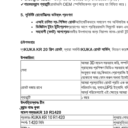
✔
পারফরম্যান্স গ্যারান্টি
রোবটগুলি OEM স্পেসিফিকেশন পূরণ করে তা নিশ্চিত করে।
5. সুনির্দিষ্ট রোবোটিক্সের ভবিষ্যৎ প্রবণতা
এআই চালিত স্ব-শিক্ষিত রোবট
অটোমেটিকভাবে সমাবেশ পথ অপ্টিমাইজ 
ডিজিটাল টুইন ইন্টিগ্রেশন
প্রয়োগের আগে প্রক্রিয়াগুলি সিমুলেট করুন এ
সহযোগী (কবট) আপগ্রেড
নমনীয় উৎপাদনের জন্য নিরাপদ মানব-রোবট ইন
6উপসংহার
দ্য
KUKA KR 20 শিল্প রোবট
, দ্বারা সমর্থিত
KUKA রোবট সার্ভিস
, বিতরণ করে
অ
উপকারিতা:
আমরা 3D মডেল সরবরাহ করি, সম্পর্কিত
গ্রাহকের প্রশিক্ষণ ভিডিও সরবরাহ কর
সেবা
সংযুক্ত করা হয়,কিভাবে প্রোগ্রামি
যেকোনো সময় ফোন করুন অথবা ইমে
আমরা প্রস্তাবিত রোবট প্রতি এক বছর
রোবট বজায় রাখে
পরিবর্তন হয়, ফ্যান,UPS ইত্যাদি. 
আর্দ্র পরিবেশতাই এই ক্ষেত্রে আমরা প
গ্যারান্টি
১ বছর
উৎপত্তিস্থলঃ চীন
ব্র্যান্ড নামঃ
কুকা
মডেল নম্বরঃ
KR 10 R1420
প্রকারঃ KUKA KR 10 R1420
পুনরায় লো
স্পর্শঃ 1420 মিমি
পুনরাবৃত্ত
অক্ষঃ ৬
ওজন: প্রায