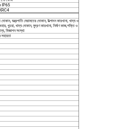
িংঃ IP65
র: KRC4
 দোকান, যন্ত্রপাতি মেরামতের দোকান, উত্পাদন কারখানা, খাদ্য ও
ব্যবহার, খুচরা, খাদ্য দোকান, মুদ্রণ কারখানা, নির্মাণ কাজ,শক্তি ও
ন্য, বিজ্ঞাপন সংস্থা
 সহায়তা