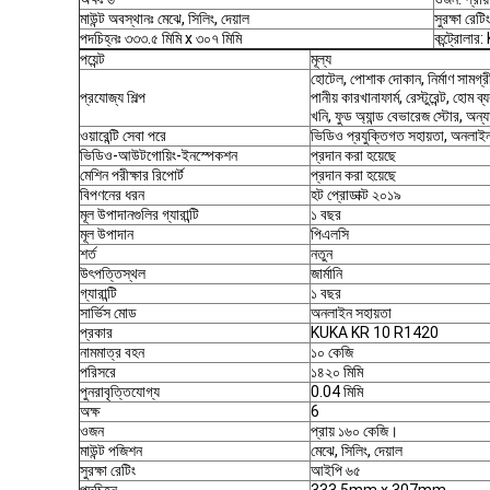
মাউন্ট অবস্থানঃ মেঝে, সিলিং, দেয়াল
সুরক্ষা রেট
পদচিহ্নঃ ৩৩৩.৫ মিমি x ৩০৭ মিমি
কন্ট্রোলা
পয়েন্ট
মূল্য
হোটেল, পোশাক দোকান, নির্মাণ সামগ্রী
প্রযোজ্য শিল্প
পানীয় কারখানাফার্ম, রেস্টুরেন্ট, হোম 
খনি, ফুড অ্যান্ড বেভারেজ স্টোর, অন্যা
ওয়ারেন্টি সেবা পরে
ভিডিও প্রযুক্তিগত সহায়তা, অনলাইন
ভিডিও-আউটগোয়িং-ইনস্পেকশন
প্রদান করা হয়েছে
মেশিন পরীক্ষার রিপোর্ট
প্রদান করা হয়েছে
বিপণনের ধরন
হট প্রোডাক্ট ২০১৯
মূল উপাদানগুলির গ্যারান্টি
১ বছর
মূল উপাদান
পিএলসি
শর্ত
নতুন
উৎপত্তিস্থল
জার্মানি
গ্যারান্টি
১ বছর
সার্ভিস মোড
অনলাইন সহায়তা
প্রকার
KUKA KR 10 R1420
নামমাত্র বহন
১০ কেজি
পরিসরে
১৪২০ মিমি
পুনরাবৃত্তিযোগ্য
0.04 মিমি
অক্ষ
6
ওজন
প্রায় ১৬০ কেজি।
মাউন্ট পজিশন
মেঝে, সিলিং, দেয়াল
সুরক্ষা রেটিং
আইপি ৬৫