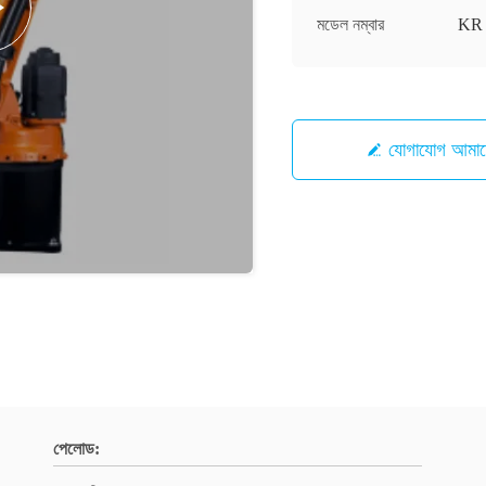
মডেল নম্বার
KR 
যোগাযোগ আ
পেলোড: