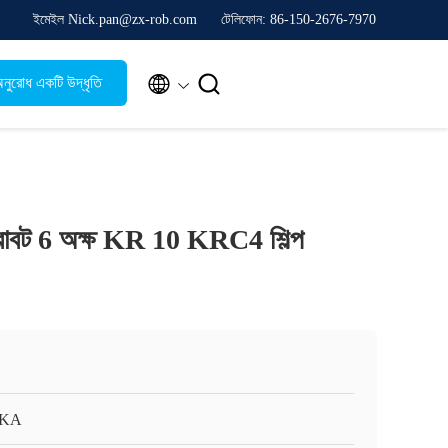
ইমেইল Nick.pan@zx-rob.com
টেলিফোন: 86-150-2676-7970


নুরোধ একটি উদ্ধৃতি
া রোবট 6 অক্ষ KR 10 KRC4 শিল্প
KA