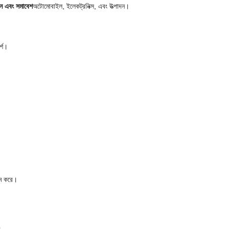
পন এবং সমাবেশ
অটোমোবাইল, ইলেকট্রনিক্স, এবং উত্পাদন।
র্শ।
ষম করে।
।