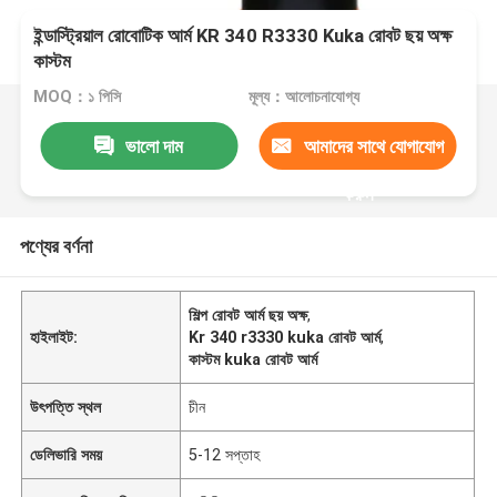
ইন্ডাস্ট্রিয়াল রোবোটিক আর্ম KR 340 R3330 Kuka রোবট ছয় অক্ষ
কাস্টম
MOQ：১ পিসি
মূল্য：আলোচনাযোগ্য
ভালো দাম
আমাদের সাথে যোগাযোগ
করুন
পণ্যের বর্ণনা
শিল্প রোবট আর্ম ছয় অক্ষ
,
হাইলাইট:
Kr 340 r3330 kuka রোবট আর্ম
,
কাস্টম kuka রোবট আর্ম
উৎপত্তি স্থল
চীন
ডেলিভারি সময়
5-12 সপ্তাহ