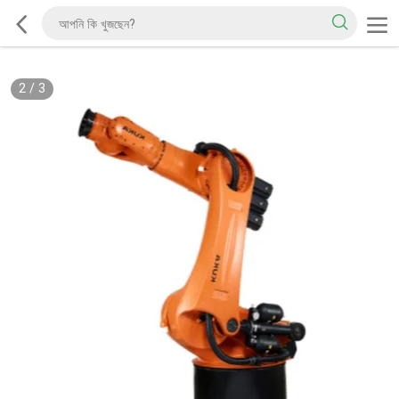
2
/
3