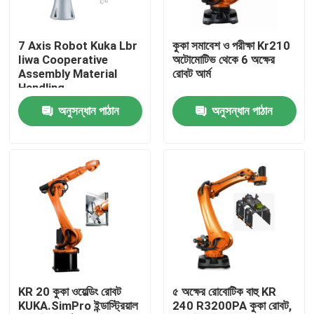
ভিআর শো
7 Axis Robot Kuka Lbr
কুকা সমাবেশ ও পরীক্ষা Kr210
Iiwa Cooperative
অটোমোটিভ থেকে 6 অক্ষের
Assembly Material
রোবট আর্ম
আমাদের সম্পর্কে
Handling
অনুসন্ধান পাঠান
অনুসন্ধান পাঠান
কারখানা পরিদর্শন
গুণমান নিয়ন্ত্রণ
আমাদের সাথে যোগাযোগ
খবর
KR 20 কুকা ওয়েল্ডিং রোবট
৫ অক্ষের রোবোটিক বাহু KR
KUKA.SimPro ইন্ডাস্ট্রিয়াল
240 R3200PA কুকা রোবট,
মামলা